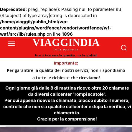
Deprecated
: preg_replace(): Passing null to parameter #3
($subject) of type array|string is deprecated in
/home/viaggit/public_html/wp-
content/plugins/wordfence/vendor/wordfence/wf-
waf/src/lib/rules.php
on line
1896
VIAGGINDIA
Tour operator
Non ci interessa la quantità, ma la qualità!
Importante:
Per garantire la qualità dei nostri servizi, non rispondiamo
a tutte le richieste che riceviamo!
Ogni giorno già dalle 8 di mattina ricevo oltre 20 chiamate
da diversi callcenter "rompi scatole".
Per cui appena ricevo la chiamata, blocco subito il numero,
controllo che non sia qualche callcenter e dopo la verifica, vi
chiamerò io.
Grazie per la comprensione!