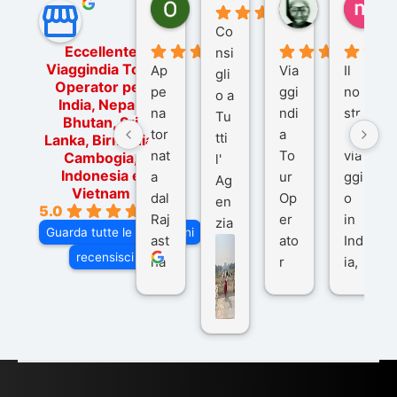
Ornella Oldoni
zurriaman
ma
6 mesi fa
9 mesi fa
10
Co
Eccellente
nsi
Viaggindia Tour
Ap
Via
Il
gli
Operator per
pe
ggi
no
o a
India, Nepal,
na
ndi
str
Tu
Bhutan, Sri
tor
a
o
tti
Lanka, Birmania,
nat
To
via
Cambogia,
l'
Indonesia e
a
ur
ggi
Ag
Vietnam
dal
Op
o
en
5.0
Raj
er
in
zia
Guarda tutte le recensioni
ast
ato
Ind
di
recensisci su
ha
r
ia,
Via
n
pe
tra
ggI
co
r
De
ndi
n
Ind
lhi
a
du
ia,
e
di
e
Ne
Va
Ke
am
pal
ra
sar