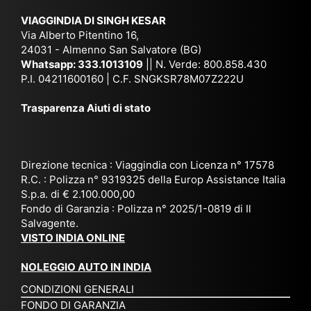
ich
,
na
. È
VIAGGINDIA DI SINGH KESAR
e
Bh
si
un'
Via Alberto Pitentino 16,
co
uta
(S
ag
24031 - Almenno San Salvatore (BG)
n
n,
ett
en
Whatsapp:
333.1013109
|| N. Verde: 800.858.430
via
Sri
em
P.I. 04211600160 | C.F. SNGKSR78M07Z222U
zia
ggi
La
br
affi
Trasparenza Aiuti di stato
o
nk
e
da
or
a,
20
bil
ga
Bir
25
e e
niz
ma
), è
il
Direzione tecnica : Viaggindia con Licenza n° 17578
zat
nia
sta
R.C. : Polizza n° 9319325 della Europ Assistance Italia
pr
S.p.a. di € 2.100.000,00
o
etc
ta
op
Fondo di Garanzia : Polizza n° 2025/1-0819 di Il
su
è
un’
rie
Salvagente.
mi
un
es
tar
VISTO INDIA ONLINE
su
o
pe
io
ra
str
rie
un
NOLEGGIO AUTO IN INDIA
pe
ao
nz
a
CONDIZIONI GENERALI
r
rdi
a
pe
FONDO DI GARANZIA
noi
na
ch