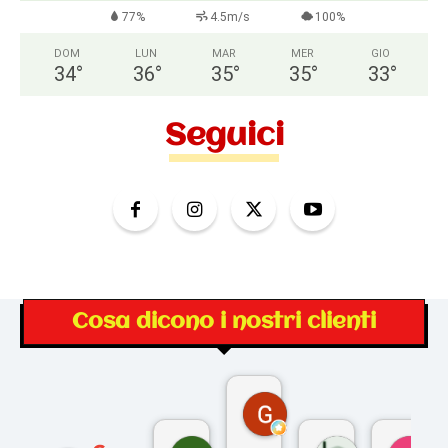
77%
4.5m/s
100%
DOM
LUN
MAR
MER
GIO
34
°
36
°
35
°
35
°
33
°
Seguici
Cosa dicono i nostri clienti
Gina Rantucci
7 mesi fa