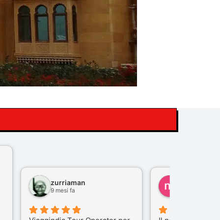
zurriaman
marco felisi
9 mesi fa
10 mesi fa