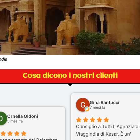
ndia
Cosa dicono i nostri clienti
Gina Rantucci
7 mesi fa
Ornella Oldoni
5 mesi fa
Consiglio a Tutti l' Agenzia di
ViaggIndia di Kesar. È un'