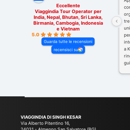
Ap
Eccellente
co
Viaggindia Tour Operator per
or
India, Nepal, Bhutan, Sri Lanka,
tre
Birmania, Cambogia, Indonesia
un
e Vietnam
5.0
pe
Guarda tutte le recensioni
in
a K
recensisci su
rin
gui
il 
Mal
dif
per
co
VIAGGINDIA DI SINGH KESAR
Via Alberto Pitentino 16,
24031 - Almenno San Salvatore (BG)