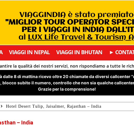
VIAGGINDIA è stato premiat
"MIGLIOR TOUR OPERATOR SPEC
PER I VIAGGI IN INDIA DALL’I
al
LUX Life Travel & Tourism 
A
VIAGGI IN NEPAL
VIAGGI IN BHUTAN
► CONTAT
antire la qualità dei nostri servizi, non rispondiamo a tutte le ric
 dalle 8 di mattina ricevo oltre 20 chiamate da diversi callcenter 
 blocco subito il numero, controllo che non sia qualche callcenter 
Grazie per la comprensione!
Hotel Desert Tulip, Jaisalmer, Rajasthan – India
asthan – India