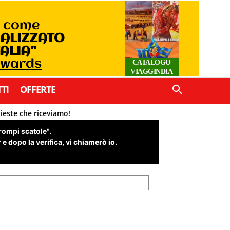
o come
IALIZZATO
TALIA"
Awards
CATALOGO
VIAGGINDIA
TI
OFFERTE
hieste che riceviamo!
"rompi scatole".
e dopo la verifica, vi chiamerò io.