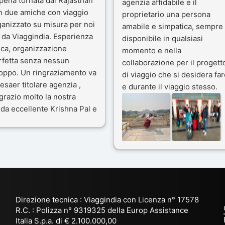
pena tornata dal Rajasthan
agenzia affidabile e il
n due amiche con viaggio
proprietario una persona
ganizzato su misura per noi
amabile e simpatica, sempre
 da Viaggindia. Esperienza
disponibile in qualsiasi
ica, organizzazione
momento e nella
rfetta senza nessun
collaborazione per il progett
toppo. Un ringraziamento va
di viaggio che si desidera far
esaer titolare agenzia ,
e durante il viaggio stesso.
grazio molto la nostra
Siamo stati 3 settimane in
da eccellente Krishna Pal e
India a novembre 2025, 5
nostro bravissimo autista
amici e il viaggio alla scoper
ik. Viaggio che sarà’
del Rajasthan e Varanasi è
ficile per me dimenticare
stato bellissimo: grazie alla
 le bellezze viste . Vi
guida a nostra disposizione 
nsiglio questa agenzia
ai servizi dell' Agenzia con
trattamento super da 5 stelle
per la scelta degli Hotel.
Direzione tecnica : Viaggindia con Licenza n° 17578
Kesar il proprietario dell'
R.C. : Polizza n° 9319325 della Europ Assistance
Agenzia ci ha fatto sognare
Italia S.p.a. di € 2.100.000,00