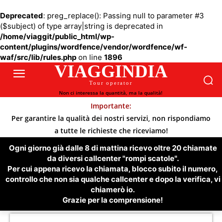
Deprecated
: preg_replace(): Passing null to parameter #3
($subject) of type array|string is deprecated in
/home/viaggit/public_html/wp-
content/plugins/wordfence/vendor/wordfence/wf-
waf/src/lib/rules.php
on line
1896
VIAGGINDIA
Tour operator
Non ci interessa la quantità, ma la qualità!
Importante:
Per garantire la qualità dei nostri servizi, non rispondiamo
a tutte le richieste che riceviamo!
Ogni giorno già dalle 8 di mattina ricevo oltre 20 chiamate
da diversi callcenter "rompi scatole".
Per cui appena ricevo la chiamata, blocco subito il numero,
controllo che non sia qualche callcenter e dopo la verifica, vi
chiamerò io.
Grazie per la comprensione!