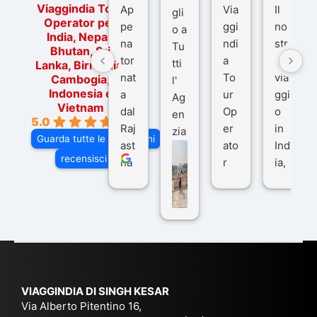
Viaggindia Tour
Ap
Via
Il
gli
Operator per
pe
ggi
no
o a
India, Nepal,
na
ndi
str
Tu
Bhutan, Sri
tor
a
o
tti
Lanka, Birmania,
nat
To
via
Cambogia,
l'
Indonesia e
a
ur
ggi
Ag
Vietnam
dal
Op
o
en
5.0
Raj
er
in
zia
Guarda tutte le recensioni
ast
ato
Ind
di
recensisci su
ha
r
ia,
Via
n
pe
tra
ggI
co
r
De
ndi
n
Ind
lhi
a
du
ia,
e
di
e
Ne
Va
Ke
am
pal
ra
sar
ich
,
na
. È
VIAGGINDIA DI SINGH KESAR
e
Bh
si
un'
Via Alberto Pitentino 16,
co
uta
(S