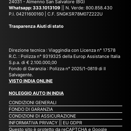
ag
24031 - Almenno San Salvatore (BG)
n
n,
ett
en
Whatsapp:
333.1013109
|| N. Verde: 800.858.430
via
Sri
em
P.I. 04211600160 | C.F. SNGKSR78M07Z222U
zia
ggi
La
br
affi
Trasparenza Aiuti di stato
o
nk
e
da
or
a,
20
bil
ga
Bir
25
e e
niz
ma
), è
il
Direzione tecnica : Viaggindia con Licenza n° 17578
zat
nia
sta
R.C. : Polizza n° 9319325 della Europ Assistance Italia
pr
S.p.a. di € 2.100.000,00
o
etc
ta
op
Fondo di Garanzia : Polizza n° 2025/1-0819 di Il
su
è
un’
rie
Salvagente.
mi
un
es
tar
VISTO INDIA ONLINE
su
o
pe
io
ra
str
rie
un
NOLEGGIO AUTO IN INDIA
pe
ao
nz
a
CONDIZIONI GENERALI
r
rdi
a
pe
FONDO DI GARANZIA
noi
na
ch
rs
CONDIZIONI DI ASSICURAZIONE
tre
rio
e
on
INFORMATIVA PRIVACY
||
EU GDPR
da
to
po
a
Questo sito è protetto da reCAPTCHA e Google