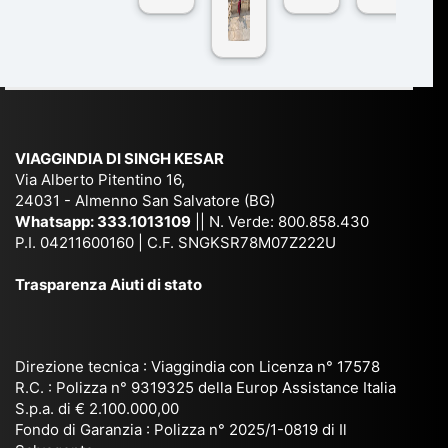
n
pe
tra
ggI
co
r
De
ndi
n
Ind
lhi
a
du
ia,
e
di
e
Ne
Va
Ke
am
pal
ra
sar
ich
,
na
. È
VIAGGINDIA DI SINGH KESAR
e
Bh
si
un'
Via Alberto Pitentino 16,
co
uta
(S
ag
24031 - Almenno San Salvatore (BG)
n
n,
ett
en
Whatsapp:
333.1013109
|| N. Verde: 800.858.430
via
Sri
em
P.I. 04211600160 | C.F. SNGKSR78M07Z222U
zia
ggi
La
br
affi
Trasparenza Aiuti di stato
o
nk
e
da
or
a,
20
bil
ga
Bir
25
e e
niz
ma
), è
il
Direzione tecnica : Viaggindia con Licenza n° 17578
zat
nia
sta
R.C. : Polizza n° 9319325 della Europ Assistance Italia
pr
S.p.a. di € 2.100.000,00
o
etc
ta
op
Fondo di Garanzia : Polizza n° 2025/1-0819 di Il
su
è
un’
rie