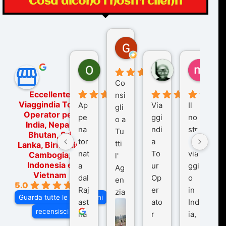
Cosa dicono i nostri clienti
Gina Rantucci
7 mesi fa
Ornella Oldoni
zurriaman
marc
6 mesi fa
9 mesi fa
10 me
Co
Eccellente
nsi
Viaggindia Tour
Ap
Via
Il
gli
Operator per
pe
ggi
no
o a
India, Nepal,
na
ndi
str
Tu
Bhutan, Sri
tor
a
o
tti
Lanka, Birmania,
nat
To
via
Cambogia,
l'
Indonesia e
a
ur
ggi
Ag
Vietnam
dal
Op
o
en
5.0
Raj
er
in
zia
Guarda tutte le recensioni
ast
ato
Ind
di
recensisci su
ha
r
ia,
Via