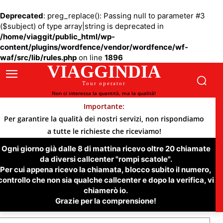
Deprecated
: preg_replace(): Passing null to parameter #3
($subject) of type array|string is deprecated in
/home/viaggit/public_html/wp-
content/plugins/wordfence/vendor/wordfence/wf-
waf/src/lib/rules.php
on line
1896
VIAGGINDIA
Tour operator
Non ci interessa la quantità, ma la qualità!
Importante:
Per garantire la qualità dei nostri servizi, non rispondiamo
a tutte le richieste che riceviamo!
Ogni giorno già dalle 8 di mattina ricevo oltre 20 chiamate
da diversi callcenter "rompi scatole".
Per cui appena ricevo la chiamata, blocco subito il numero,
controllo che non sia qualche callcenter e dopo la verifica, vi
chiamerò io.
Grazie per la comprensione!