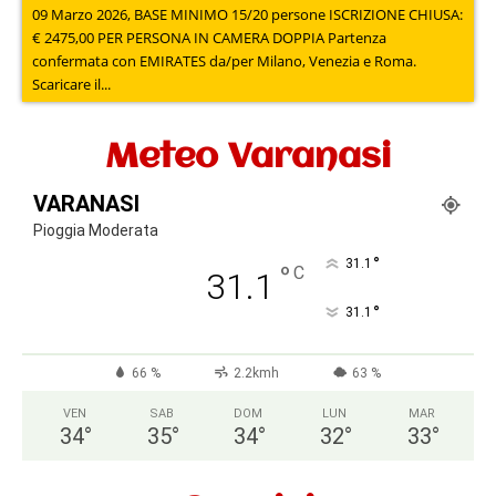
09 Marzo 2026, BASE MINIMO 15/20 persone ISCRIZIONE CHIUSA:
€ 2475,00 PER PERSONA IN CAMERA DOPPIA Partenza
confermata con EMIRATES da/per Milano, Venezia e Roma.
Scaricare il...
Meteo Varanasi
VARANASI
Pioggia Moderata
°
31.1
°
C
31.1
°
31.1
66 %
2.2kmh
63 %
VEN
SAB
DOM
LUN
MAR
34
°
35
°
34
°
32
°
33
°