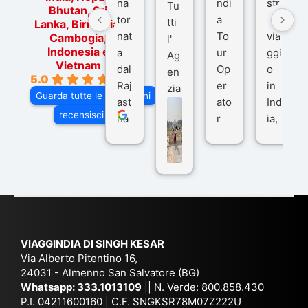
na
ndi
str
Tu
Bhutan, Sri
tor
a
o
tti
Lanka, Birmania,
nat
To
via
Cambogia,
l'
Indonesia e
a
ur
ggi
Ag
Vietnam
dal
Op
o
en
5.0
Raj
er
in
zia
Guarda tutte le recensioni
ast
ato
Ind
di
recensisci su
ha
r
ia,
Via
n
pe
tra
ggI
co
r
De
ndi
n
Ind
lhi
a
du
ia,
e
di
e
Ne
Va
Ke
am
pal
ra
sar
ich
,
na
. È
VIAGGINDIA DI SINGH KESAR
e
Bh
si
un'
Via Alberto Pitentino 16,
co
uta
(S
ag
24031 - Almenno San Salvatore (BG)
n
n,
ett
en
Whatsapp:
333.1013109
|| N. Verde: 800.858.430
via
Sri
em
P.I. 04211600160 | C.F. SNGKSR78M07Z222U
zia