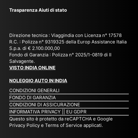
ggi
La
br
affi
Trasparenza Aiuti di stato
o
nk
e
da
or
a,
20
bil
ga
Bir
25
e e
niz
ma
), è
il
Direzione tecnica : Viaggindia con Licenza n° 17578
zat
nia
sta
R.C. : Polizza n° 9319325 della Europ Assistance Italia
pr
S.p.a. di € 2.100.000,00
o
etc
ta
op
Fondo di Garanzia : Polizza n° 2025/1-0819 di Il
su
è
un’
rie
Salvagente.
mi
un
es
tar
VISTO INDIA ONLINE
su
o
pe
io
ra
str
rie
un
NOLEGGIO AUTO IN INDIA
pe
ao
nz
a
CONDIZIONI GENERALI
r
rdi
a
pe
FONDO DI GARANZIA
noi
na
ch
rs
CONDIZIONI DI ASSICURAZIONE
tre
rio
e
on
INFORMATIVA PRIVACY
||
EU GDPR
da
to
po
a
Questo sito è protetto da reCAPTCHA e Google
Via
ur
rte
am
Privacy Policy
e
Terms of Service
applicati.
ggi
op
re
abi
ndi
er
mo