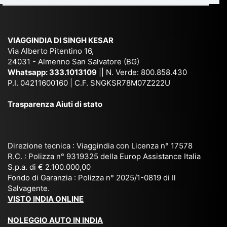
e
Ne
Va
Ke
am
pal
ra
sar
ich
,
na
. È
VIAGGINDIA DI SINGH KESAR
e
Bh
si
un'
Via Alberto Pitentino 16,
co
uta
(S
ag
24031 - Almenno San Salvatore (BG)
n
n,
ett
en
Whatsapp:
333.1013109
|| N. Verde: 800.858.430
via
Sri
em
P.I. 04211600160 | C.F. SNGKSR78M07Z222U
zia
ggi
La
br
affi
Trasparenza Aiuti di stato
o
nk
e
da
or
a,
20
bil
ga
Bir
25
e e
niz
ma
), è
il
Direzione tecnica : Viaggindia con Licenza n° 17578
zat
nia
sta
R.C. : Polizza n° 9319325 della Europ Assistance Italia
pr
S.p.a. di € 2.100.000,00
o
etc
ta
op
Fondo di Garanzia : Polizza n° 2025/1-0819 di Il
su
è
un’
rie
Salvagente.
mi
un
es
tar
VISTO INDIA ONLINE
su
o
pe
io
ra
str
rie
un
NOLEGGIO AUTO IN INDIA