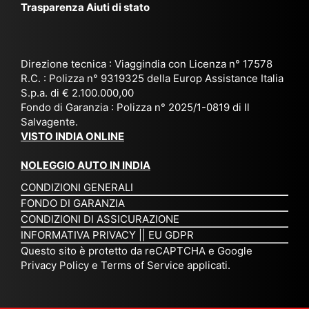
Trasparenza Aiuti di stato
o
nk
e
da
or
a,
20
bil
ga
Bir
25
e e
niz
ma
), è
il
Direzione tecnica : Viaggindia con Licenza n° 17578
zat
nia
sta
R.C. : Polizza n° 9319325 della Europ Assistance Italia
pr
S.p.a. di € 2.100.000,00
o
etc
ta
op
Fondo di Garanzia : Polizza n° 2025/1-0819 di Il
su
è
un’
rie
Salvagente.
mi
un
es
tar
VISTO INDIA ONLINE
su
o
pe
io
ra
str
rie
un
NOLEGGIO AUTO IN INDIA
pe
ao
nz
a
CONDIZIONI GENERALI
r
rdi
a
pe
FONDO DI GARANZIA
noi
na
ch
rs
CONDIZIONI DI ASSICURAZIONE
tre
rio
e
on
INFORMATIVA PRIVACY
||
EU GDPR
da
to
po
a
Questo sito è protetto da reCAPTCHA e Google
Via
ur
rte
am
Privacy Policy
e
Terms of Service
applicati.
ggi
op
re
abi
ndi
er
mo
le
a.
ato
nel