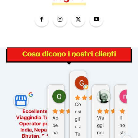
Cosa dicono i nostri clienti
Gina Rantucci
7 mesi fa
Ornella Oldoni
zurriaman
ma
5 mesi fa
9 mesi fa
10
Co
Eccellente
nsi
Viaggindia Tour
Ap
Via
Il
gli
Operator per
pe
ggi
no
o a
India, Nepal,
na
ndi
str
Tu
Bhutan, Sri