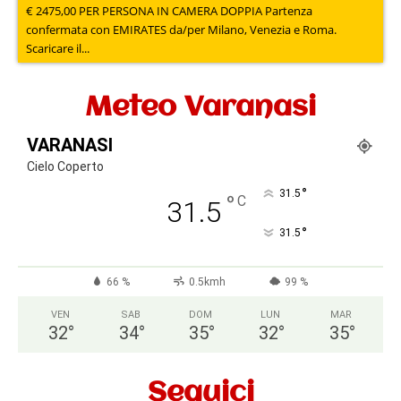
€ 2475,00 PER PERSONA IN CAMERA DOPPIA Partenza
confermata con EMIRATES da/per Milano, Venezia e Roma.
Scaricare il...
Meteo Varanasi
VARANASI
Cielo Coperto
°
31.5
°
C
31.5
°
31.5
66 %
0.5kmh
99 %
VEN
SAB
DOM
LUN
MAR
32
°
34
°
35
°
32
°
35
°
Seguici