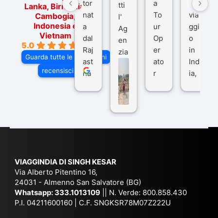
tor
a
o
tti
Lanka, Birmania,
nat
To
via
Cambogia,
l'
Indonesia e
a
ur
ggi
Ag
Vietnam
dal
Op
o
en
5.0
Raj
er
in
zia
Guarda tutte le recensioni
ast
ato
Ind
di
recensisci su
ha
r
ia,
Via
n
pe
tra
ggI
co
r
De
ndi
n
Ind
lhi
a
du
ia,
e
di
e
Ne
Va
Ke
am
pal
ra
sar
ich
,
na
. È
VIAGGINDIA DI SINGH KESAR
e
Bh
si
un'
Via Alberto Pitentino 16,
co
uta
(S
ag
24031 - Almenno San Salvatore (BG)
n
n,
ett
en
Whatsapp:
333.1013109
|| N. Verde: 800.858.430
via
Sri
em
P.I. 04211600160 | C.F. SNGKSR78M07Z222U
zia
ggi
La
br
affi