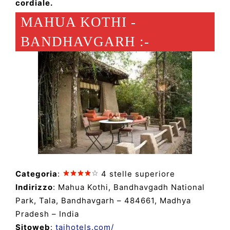
cordiale.
MAHUA KOTHI -
BANDHAVGARH :-
Categoria
:
4 stelle superiore
Indirizzo
: Mahua Kothi, Bandhavgadh National
Park, Tala, Bandhavgarh – 484661, Madhya
Pradesh – India
Sitoweb
:
tajhotels.com/