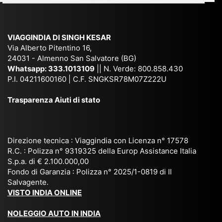
e
Ne
Va
Ke
am
pal
ra
sar
ich
,
na
. È
VIAGGINDIA DI SINGH KESAR
e
Bh
si
un'
Via Alberto Pitentino 16,
co
uta
(S
ag
24031 - Almenno San Salvatore (BG)
n
n,
ett
en
Whatsapp:
333.1013109
|| N. Verde: 800.858.430
via
Sri
em
P.I. 04211600160 | C.F. SNGKSR78M07Z222U
zia
ggi
La
br
affi
Trasparenza Aiuti di stato
o
nk
e
da
or
a,
20
bil
ga
Bir
25
e e
niz
ma
), è
il
Direzione tecnica : Viaggindia con Licenza n° 17578
zat
nia
sta
R.C. : Polizza n° 9319325 della Europ Assistance Italia
pr
S.p.a. di € 2.100.000,00
o
etc
ta
op
Fondo di Garanzia : Polizza n° 2025/1-0819 di Il
su
è
un’
rie
Salvagente.
mi
un
es
tar
VISTO INDIA ONLINE
su
o
pe
io
ra
str
rie
un
NOLEGGIO AUTO IN INDIA
pe
ao
nz