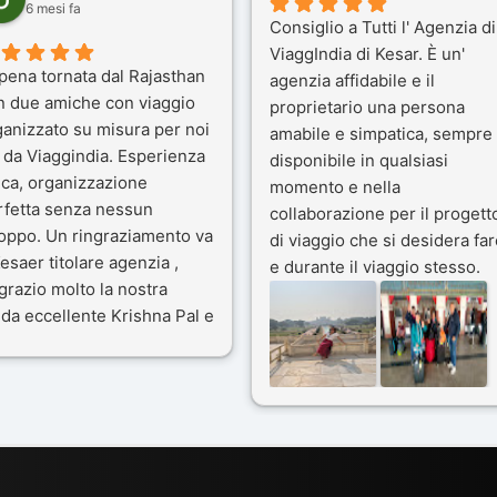
6 mesi fa
Consiglio a Tutti l' Agenzia di
ViaggIndia di Kesar. È un'
pena tornata dal Rajasthan
agenzia affidabile e il
n due amiche con viaggio
proprietario una persona
ganizzato su misura per noi
amabile e simpatica, sempre
 da Viaggindia. Esperienza
disponibile in qualsiasi
ica, organizzazione
momento e nella
rfetta senza nessun
collaborazione per il progett
toppo. Un ringraziamento va
di viaggio che si desidera far
esaer titolare agenzia ,
e durante il viaggio stesso.
grazio molto la nostra
Siamo stati 3 settimane in
da eccellente Krishna Pal e
India a novembre 2025, 5
nostro bravissimo autista
amici e il viaggio alla scoper
ik. Viaggio che sarà’
del Rajasthan e Varanasi è
ficile per me dimenticare
stato bellissimo: grazie alla
 le bellezze viste . Vi
guida a nostra disposizione 
nsiglio questa agenzia
ai servizi dell' Agenzia con
trattamento super da 5 stelle