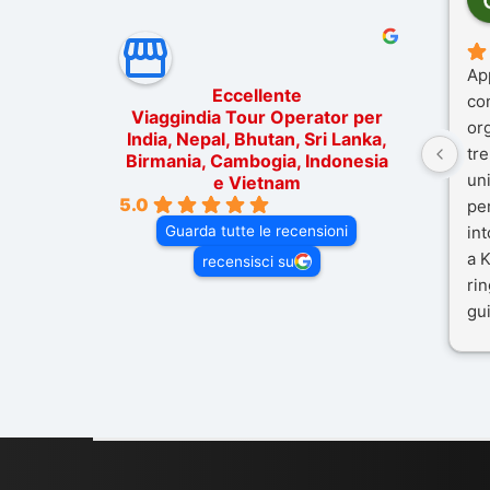
Ap
Eccellente
co
Viaggindia Tour Operator per
or
India, Nepal, Bhutan, Sri Lanka,
tre
Birmania, Cambogia, Indonesia
un
e Vietnam
5.0
pe
Guarda tutte le recensioni
in
a K
recensisci su
rin
gui
il 
Mal
dif
per
co