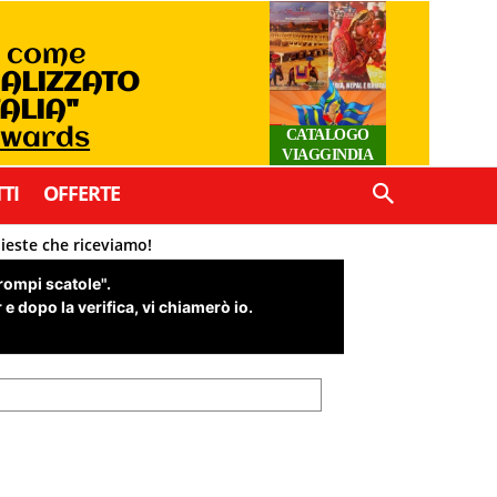
o come
IALIZZATO
TALIA"
Awards
CATALOGO
VIAGGINDIA
TI
OFFERTE
hieste che riceviamo!
"rompi scatole".
e dopo la verifica, vi chiamerò io.