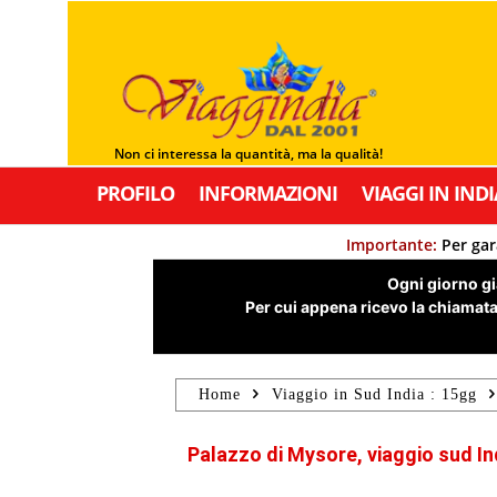
Non ci interessa la quantità, ma la qualità!
PROFILO
INFORMAZIONI
VIAGGI IN INDI
Importante:
Per gar
Ogni giorno già
Per cui appena ricevo la chiamata,
Home
Viaggio in Sud India : 15gg
Palazzo di Mysore, viaggio sud In