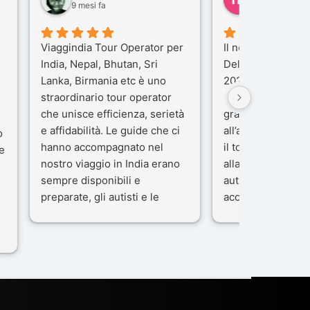
9 mesi fa
10 mesi fa
Viaggindia Tour Operator per
Il nostro viaggio i
India, Nepal, Bhutan, Sri
Delhi e Varanasi 
Lanka, Birmania etc è uno
2025), è stata un
straordinario tour operator
che porteremo ne
che unisce efficienza, serietà
gran parte del me
e affidabilità. Le guide che ci
all’agenzia che h
o
hanno accompagnato nel
il tour con cura e
e
nostro viaggio in India erano
alla nostra guida 
sempre disponibili e
autista che ci ha
preparate, gli autisti e le
accompagnati co
macchine di primo livello, gli
professionalità, g
ta
alberghi sempre molto
passione.
confortevoli. Kesar Singh è un
Ci siamo sentiti ac
organizzatore di altissimo
sicuro fin dal pri
e
livello e di grande
L’organizzazione 
disponibilità, pensa a tutto in
impeccabile: ogni