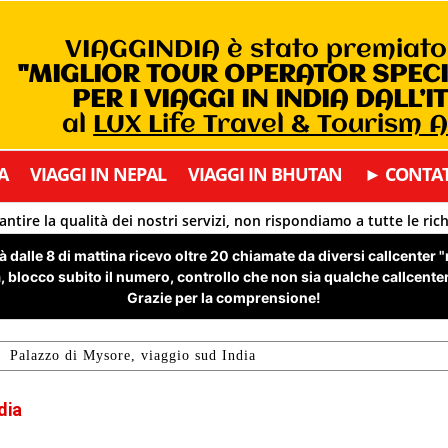
VIAGGINDIA è stato premiat
"MIGLIOR TOUR OPERATOR SPEC
PER I VIAGGI IN INDIA DALL’I
al
LUX Life Travel & Tourism 
A
VIAGGI IN NEPAL
VIAGGI IN BHUTAN
► CONTAT
antire la qualità dei nostri servizi, non rispondiamo a tutte le ric
 dalle 8 di mattina ricevo oltre 20 chiamate da diversi callcenter 
 blocco subito il numero, controllo che non sia qualche callcenter 
Grazie per la comprensione!
Palazzo di Mysore, viaggio sud India
dia