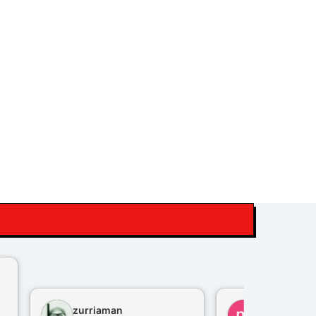
zurriaman
marco felisi