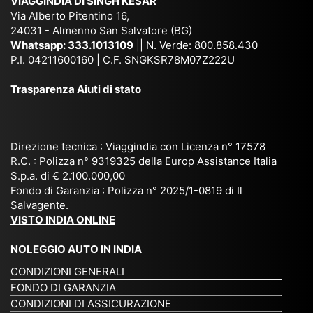
VIAGGINDIA DI SINGH KESAR
e
Bh
si
un'
Via Alberto Pitentino 16,
co
uta
(S
ag
24031 - Almenno San Salvatore (BG)
n
n,
ett
en
Whatsapp:
333.1013109
|| N. Verde: 800.858.430
via
Sri
em
P.I. 04211600160 | C.F. SNGKSR78M07Z222U
zia
ggi
La
br
affi
Trasparenza Aiuti di stato
o
nk
e
da
or
a,
20
bil
ga
Bir
25
e e
niz
ma
), è
il
Direzione tecnica : Viaggindia con Licenza n° 17578
zat
nia
sta
R.C. : Polizza n° 9319325 della Europ Assistance Italia
pr
S.p.a. di € 2.100.000,00
o
etc
ta
op
Fondo di Garanzia : Polizza n° 2025/1-0819 di Il
su
è
un’
rie
Salvagente.
mi
un
es
tar
VISTO INDIA ONLINE
su
o
pe
io
ra
str
rie
un
NOLEGGIO AUTO IN INDIA
pe
ao
nz
a
CONDIZIONI GENERALI
r
rdi
a
pe
FONDO DI GARANZIA
noi
na
ch
rs
CONDIZIONI DI ASSICURAZIONE
tre
rio
e
on