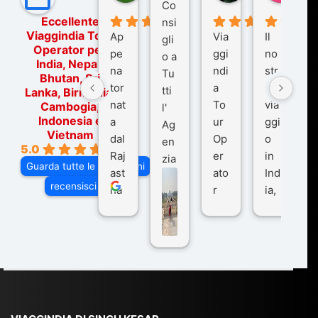
Co
Eccellente
nsi
Viaggindia Tour
Ap
Via
Il
gli
Operator per
pe
ggi
no
o a
India, Nepal,
na
ndi
str
Tu
Bhutan, Sri
tor
a
o
tti
Lanka, Birmania,
nat
To
via
Cambogia,
l'
Indonesia e
a
ur
ggi
Ag
Vietnam
dal
Op
o
en
5.0
Raj
er
in
zia
Guarda tutte le recensioni
ast
ato
Ind
di
recensisci su
ha
r
ia,
Via
n
pe
tra
ggI
co
r
De
ndi
n
Ind
lhi
a
du
ia,
e
di
e
Ne
Va
Ke
am
pal
ra
sar
ich
,
na
. È