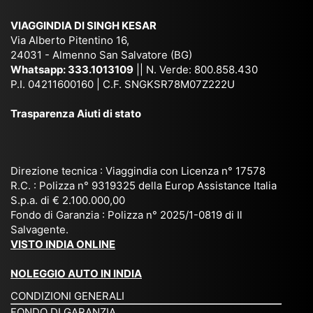
sar
ich
,
na
. È
VIAGGINDIA DI SINGH KESAR
e
Bh
si
un'
Via Alberto Pitentino 16,
co
uta
(S
ag
24031 - Almenno San Salvatore (BG)
n
n,
ett
en
Whatsapp:
333.1013109
|| N. Verde: 800.858.430
via
Sri
em
P.I. 04211600160 | C.F. SNGKSR78M07Z222U
zia
ggi
La
br
affi
Trasparenza Aiuti di stato
o
nk
e
da
or
a,
20
bil
ga
Bir
25
e e
niz
ma
), è
il
Direzione tecnica : Viaggindia con Licenza n° 17578
zat
nia
sta
R.C. : Polizza n° 9319325 della Europ Assistance Italia
pr
S.p.a. di € 2.100.000,00
o
etc
ta
op
Fondo di Garanzia : Polizza n° 2025/1-0819 di Il
su
è
un’
rie
Salvagente.
mi
un
es
tar
VISTO INDIA ONLINE
su
o
pe
io
ra
str
rie
un
NOLEGGIO AUTO IN INDIA
pe
ao
nz
a
CONDIZIONI GENERALI
r
rdi
a
pe
FONDO DI GARANZIA