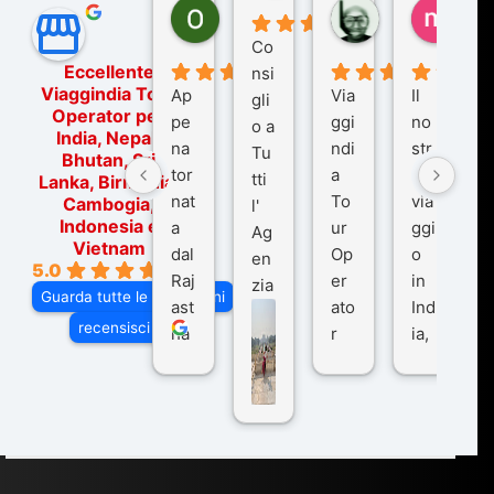
Ornella Oldoni
zurriaman
marc
6 mesi fa
9 mesi fa
10 me
Co
Eccellente
nsi
Viaggindia Tour
Ap
Via
Il
gli
Operator per
pe
ggi
no
o a
India, Nepal,
na
ndi
str
Tu
Bhutan, Sri
tor
a
o
tti
Lanka, Birmania,
nat
To
via
Cambogia,
l'
Indonesia e
a
ur
ggi
Ag
Vietnam
dal
Op
o
en
5.0
Raj
er
in
zia
Guarda tutte le recensioni
ast
ato
Ind
di
recensisci su
ha
r
ia,
Via
n
pe
tra
ggI
co
r
De
ndi
n
Ind
lhi
a
du
ia,
e
di
e
Ne
Va
Ke
am
pal
ra