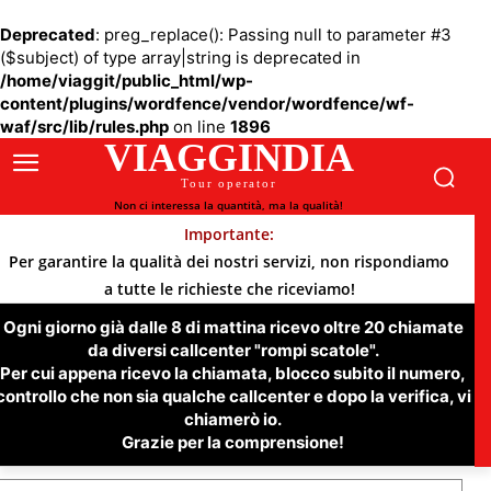
Deprecated
: preg_replace(): Passing null to parameter #3
($subject) of type array|string is deprecated in
/home/viaggit/public_html/wp-
content/plugins/wordfence/vendor/wordfence/wf-
waf/src/lib/rules.php
on line
1896
VIAGGINDIA
Tour operator
Non ci interessa la quantità, ma la qualità!
Importante:
Per garantire la qualità dei nostri servizi, non rispondiamo
a tutte le richieste che riceviamo!
Ogni giorno già dalle 8 di mattina ricevo oltre 20 chiamate
da diversi callcenter "rompi scatole".
Per cui appena ricevo la chiamata, blocco subito il numero,
controllo che non sia qualche callcenter e dopo la verifica, vi
chiamerò io.
Grazie per la comprensione!