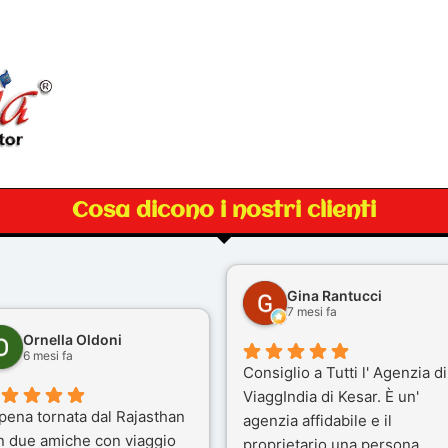
Cosa dicono i nostri clienti
Gina Rantucci
7 mesi fa
Ornella Oldoni
6 mesi fa
Consiglio a Tutti l' Agenzia di
ViaggIndia di Kesar. È un'
pena tornata dal Rajasthan
agenzia affidabile e il
n due amiche con viaggio
proprietario una persona