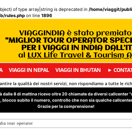
bject) of type array|string is deprecated in
/home/viaggit/publ
b/rules.php
on line
1896
VIAGGINDIA è stato premiat
"MIGLIOR TOUR OPERATOR SPEC
PER I VIAGGI IN INDIA DALL’I
al
LUX Life Travel & Tourism 
A
VIAGGI IN NEPAL
VIAGGI IN BHUTAN
► CONTAT
antire la qualità dei nostri servizi, non rispondiamo a tutte le ric
 dalle 8 di mattina ricevo oltre 20 chiamate da diversi callcenter 
 blocco subito il numero, controllo che non sia qualche callcenter 
Grazie per la comprensione!
dia tour operator