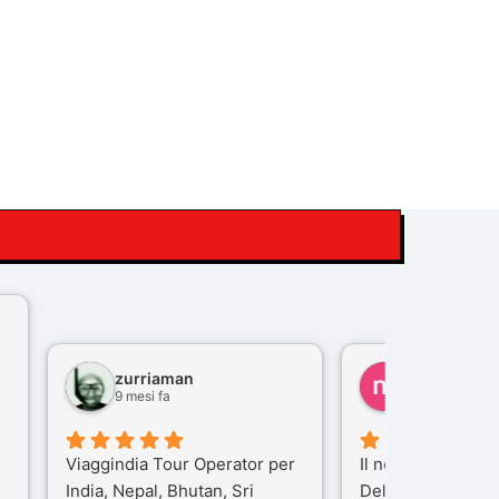
zurriaman
marco felisi
9 mesi fa
10 mesi fa
Viaggindia Tour Operator per
Il nostro viaggio i
India, Nepal, Bhutan, Sri
Delhi e Varanasi 