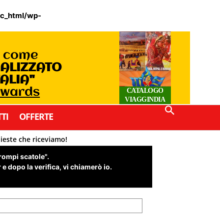
ic_html/wp-
o come
IALIZZATO
TALIA"
Awards
CATALOGO
VIAGGINDIA
TI
OFFERTE
hieste che riceviamo!
"rompi scatole".
e dopo la verifica, vi chiamerò io.