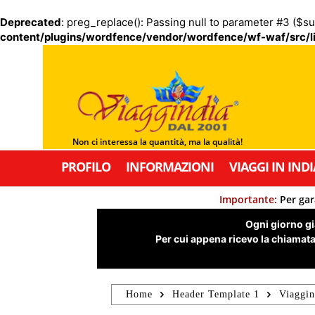
Deprecated
: preg_replace(): Passing null to parameter #3 ($su
content/plugins/wordfence/vendor/wordfence/wf-waf/src/li
Non ci interessa la quantità, ma la qualità!
PROFILO
INFORMAZIONI
VIAGGI IN INDI
Importante:
Per gar
Ogni giorno già
Per cui appena ricevo la chiamata,
Home
Header Template 1
Viaggin