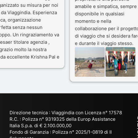
ganizzato su misura per noi
amabile e simpatica, sempre
 da Viaggindia. Esperienza
disponibile in qualsiasi
ica, organizzazione
momento e nella
rfetta senza nessun
collaborazione per il progett
toppo. Un ringraziamento va
di viaggio che si desidera far
esaer titolare agenzia ,
e durante il viaggio stesso.
grazio molto la nostra
Siamo stati 3 settimane in
da eccellente Krishna Pal e
India a novembre 2025, 5
nostro bravissimo autista
amici e il viaggio alla scoper
ik. Viaggio che sarà’
del Rajasthan e Varanasi è
ficile per me dimenticare
stato bellissimo: grazie alla
 le bellezze viste . Vi
guida a nostra disposizione 
nsiglio questa agenzia
ai servizi dell' Agenzia con
trattamento super da 5 stelle
per la scelta degli Hotel.
Direzione tecnica : Viaggindia con Licenza n° 17578
Kesar il proprietario dell'
R.C. : Polizza n° 9319325 della Europ Assistance
Agenzia ci ha fatto sognare
Italia S.p.a. di € 2.100.000,00
prima di partire: molto
Fondo di Garanzia : Polizza n° 2025/1-0819 di Il