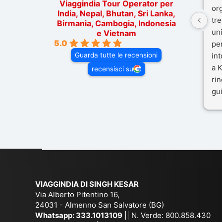
Viaggindia Tour Operator per
or
India, Nepal, Bhutan, Sri Lanka,
tre
Birmania, Cambogia, Indonesia
un
e Vietnam
5.0
pe
Guarda tutte le recensioni
in
a K
recensisci su
rin
gui
il 
Mal
dif
per
co
VIAGGINDIA DI SINGH KESAR
Via Alberto Pitentino 16,
24031 - Almenno San Salvatore (BG)
Whatsapp:
333.1013109
|| N. Verde: 800.858.430