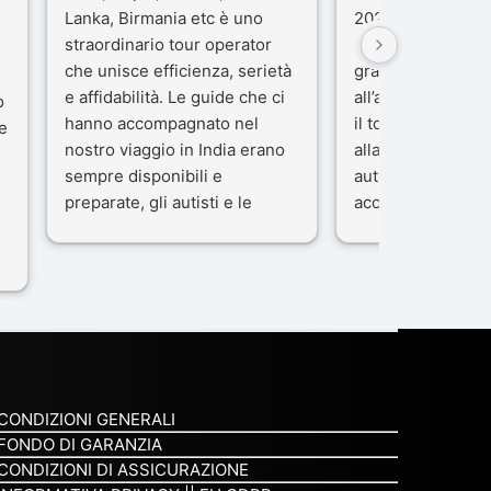
Lanka, Birmania etc è uno
2025), è stata un
straordinario tour operator
che porteremo ne
che unisce efficienza, serietà
gran parte del me
e affidabilità. Le guide che ci
all’agenzia che h
o
hanno accompagnato nel
il tour con cura e
e
nostro viaggio in India erano
alla nostra guida 
sempre disponibili e
autista che ci ha
preparate, gli autisti e le
accompagnati co
macchine di primo livello, gli
professionalità, g
ta
alberghi sempre molto
passione.
confortevoli. Kesar Singh è un
Ci siamo sentiti ac
organizzatore di altissimo
sicuro fin dal pri
e
livello e di grande
L’organizzazione 
disponibilità, pensa a tutto in
impeccabile: ogni
maniera efficiente anche nei
ben pensata, ogni
minimi particolari.
curato, e ogni m
CONDIZIONI GENERALI
Consigliatissimo!
qualcosa di speci
FONDO DI GARANZIA
non è stata solo 
CONDIZIONI DI ASSICURAZIONE