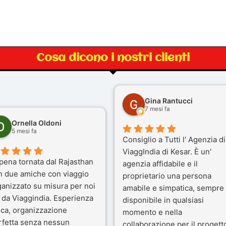
Cosa dicono i nostri clienti
Gina Rantucci
7 mesi fa
Ornella Oldoni
5 mesi fa
Consiglio a Tutti l' Agenzia di
ViaggIndia di Kesar. È un'
pena tornata dal Rajasthan
agenzia affidabile e il
n due amiche con viaggio
proprietario una persona
ganizzato su misura per noi
amabile e simpatica, sempre
 da Viaggindia. Esperienza
disponibile in qualsiasi
ica, organizzazione
momento e nella
rfetta senza nessun
collaborazione per il progett