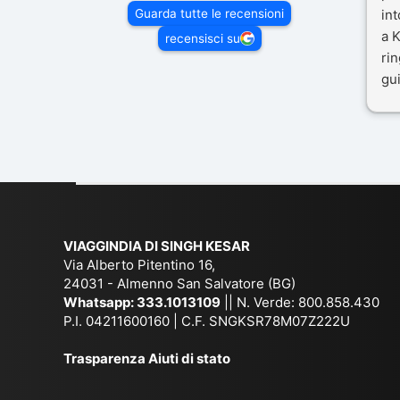
Guarda tutte le recensioni
in
a K
recensisci su
rin
gui
il 
Mal
dif
per
co
VIAGGINDIA DI SINGH KESAR
Via Alberto Pitentino 16,
24031 - Almenno San Salvatore (BG)
Whatsapp:
333.1013109
|| N. Verde: 800.858.430
P.I. 04211600160 | C.F. SNGKSR78M07Z222U
Trasparenza Aiuti di stato