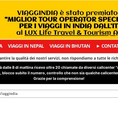
VIAGGINDIA è stato premiat
"MIGLIOR TOUR OPERATOR SPEC
PER I VIAGGI IN INDIA DALL’I
al
LUX Life Travel & Tourism 
A
VIAGGI IN NEPAL
VIAGGI IN BHUTAN
► CONTAT
antire la qualità dei nostri servizi, non rispondiamo a tutte le ric
 dalle 8 di mattina ricevo oltre 20 chiamate da diversi callcenter 
 blocco subito il numero, controllo che non sia qualche callcenter 
Grazie per la comprensione!
Viaggindia