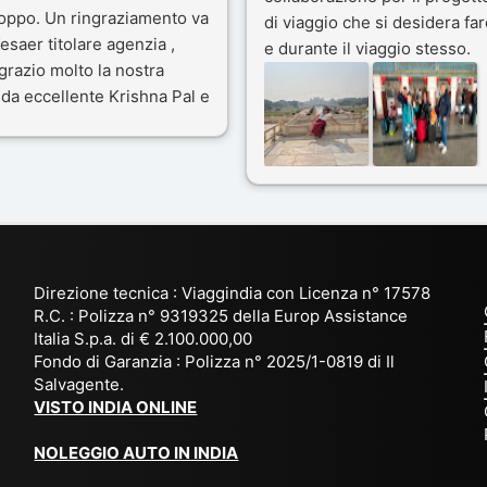
toppo. Un ringraziamento va
di viaggio che si desidera far
esaer titolare agenzia ,
e durante il viaggio stesso.
grazio molto la nostra
Siamo stati 3 settimane in
da eccellente Krishna Pal e
India a novembre 2025, 5
nostro bravissimo autista
amici e il viaggio alla scoper
ik. Viaggio che sarà’
del Rajasthan e Varanasi è
ficile per me dimenticare
stato bellissimo: grazie alla
 le bellezze viste . Vi
guida a nostra disposizione 
nsiglio questa agenzia
ai servizi dell' Agenzia con
trattamento super da 5 stelle
per la scelta degli Hotel.
Direzione tecnica : Viaggindia con Licenza n° 17578
Kesar il proprietario dell'
R.C. : Polizza n° 9319325 della Europ Assistance
Agenzia ci ha fatto sognare
Italia S.p.a. di € 2.100.000,00
prima di partire: molto
Fondo di Garanzia : Polizza n° 2025/1-0819 di Il
Salvagente.
empatico e gentile inviando
VISTO INDIA ONLINE
tutto
l' occorrente( dal visto, al
NOLEGGIO AUTO IN INDIA
check-in ) in anticipo e a