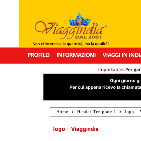
Non ci interessa la quantità, ma la qualità!
PROFILO
INFORMAZIONI
VIAGGI IN INDI
Importante:
Per gar
Ogni giorno già
Per cui appena ricevo la chiamata,
Home
Header Template 1
logo – 
logo – Viaggindia