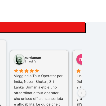
zurriaman
marco felisi
9 mesi fa
10 mesi fa
Viaggindia Tour Operator per
Il nostro viaggio i
India, Nepal, Bhutan, Sri
Delhi e Varanasi 
Lanka, Birmania etc è uno
2025), è stata un
straordinario tour operator
che porteremo ne
che unisce efficienza, serietà
gran parte del me
e affidabilità. Le guide che ci
all’agenzia che h
o