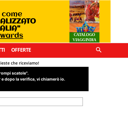
o come
IALIZZATO
TALIA"
Awards
CATALOGO
VIAGGINDIA
TI
OFFERTE
hieste che riceviamo!
"rompi scatole".
e dopo la verifica, vi chiamerò io.