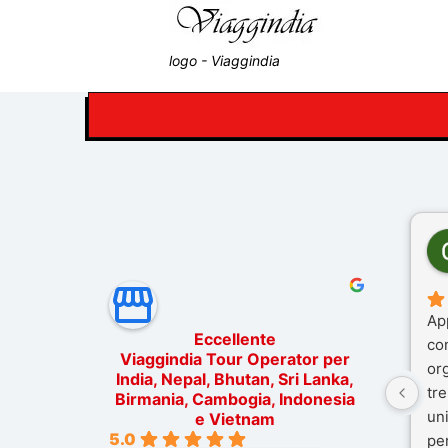
logo - Viaggindia
Ap
Eccellente
co
Viaggindia Tour Operator per
or
India, Nepal, Bhutan, Sri Lanka,
tre
Birmania, Cambogia, Indonesia
un
e Vietnam
5.0
pe