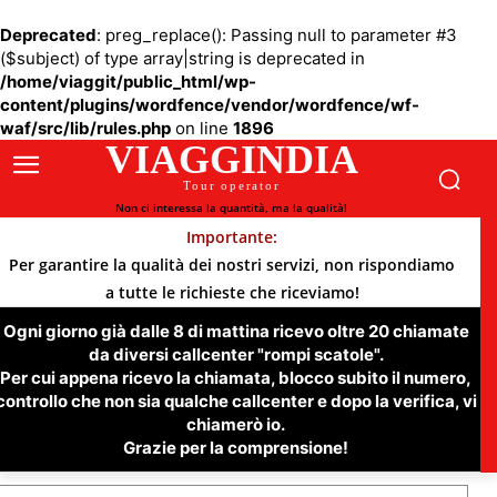
Deprecated
: preg_replace(): Passing null to parameter #3
($subject) of type array|string is deprecated in
/home/viaggit/public_html/wp-
content/plugins/wordfence/vendor/wordfence/wf-
waf/src/lib/rules.php
on line
1896
VIAGGINDIA
Tour operator
Non ci interessa la quantità, ma la qualità!
Importante:
Per garantire la qualità dei nostri servizi, non rispondiamo
a tutte le richieste che riceviamo!
Ogni giorno già dalle 8 di mattina ricevo oltre 20 chiamate
da diversi callcenter "rompi scatole".
Per cui appena ricevo la chiamata, blocco subito il numero,
controllo che non sia qualche callcenter e dopo la verifica, vi
chiamerò io.
Grazie per la comprensione!