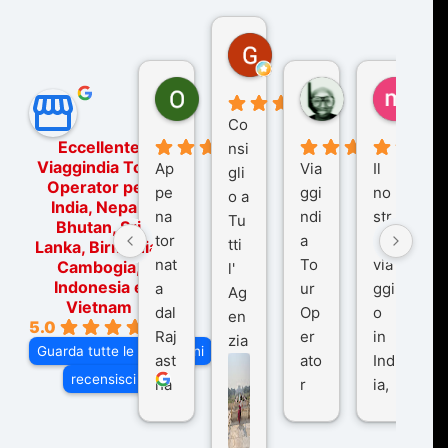
Gina Rantucci
7 mesi fa
Ornella Oldoni
zurriaman
marc
6 mesi fa
9 mesi fa
10 me
Co
Eccellente
nsi
Viaggindia Tour
Ap
Via
Il
gli
Operator per
pe
ggi
no
o a
India, Nepal,
na
ndi
str
Tu
Bhutan, Sri
tor
a
o
tti
Lanka, Birmania,
nat
To
via
Cambogia,
l'
Indonesia e
a
ur
ggi
Ag
Vietnam
dal
Op
o
en
5.0
Raj
er
in
zia
Guarda tutte le recensioni
ast
ato
Ind
di
recensisci su
ha
r
ia,
Via
n
pe
tra
ggI
co
r
De
ndi