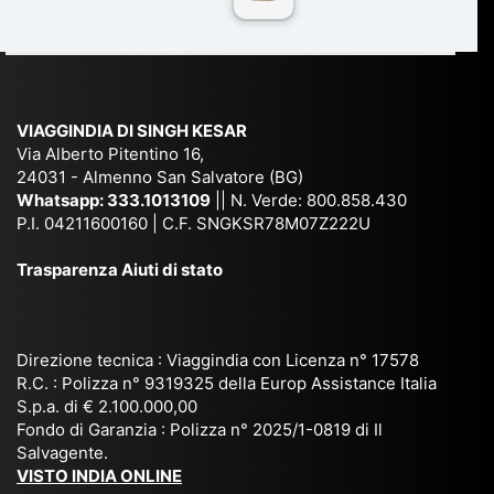
n
Ind
lhi
a
du
ia,
e
di
e
Ne
Va
Ke
am
pal
ra
sar
ich
,
na
. È
VIAGGINDIA DI SINGH KESAR
e
Bh
si
un'
Via Alberto Pitentino 16,
co
uta
(S
ag
24031 - Almenno San Salvatore (BG)
n
n,
ett
en
Whatsapp:
333.1013109
|| N. Verde: 800.858.430
via
Sri
em
P.I. 04211600160 | C.F. SNGKSR78M07Z222U
zia
ggi
La
br
affi
Trasparenza Aiuti di stato
o
nk
e
da
or
a,
20
bil
ga
Bir
25
e e
niz
ma
), è
il
Direzione tecnica : Viaggindia con Licenza n° 17578
zat
nia
sta
R.C. : Polizza n° 9319325 della Europ Assistance Italia
pr
S.p.a. di € 2.100.000,00
o
etc
ta
op
Fondo di Garanzia : Polizza n° 2025/1-0819 di Il
su
è
un’
rie
Salvagente.
mi
un
es
tar
VISTO INDIA ONLINE
su
o
pe
io