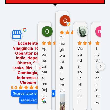
Gina Rantucci
7 mesi fa
Ornella Oldoni
zurriaman
ma
6 mesi fa
9 mesi fa
10
Co
Eccellente
nsi
Viaggindia Tour
Ap
Via
Il
gli
Operator per
pe
ggi
no
o a
India, Nepal,
na
ndi
str
Tu
Bhutan, Sri
tor
a
o
tti
Lanka, Birmania,
nat
To
via
Cambogia,
l'
Indonesia e
a
ur
ggi
Ag
Vietnam
dal
Op
o
en
5.0
Raj
er
in
zia
Guarda tutte le recensioni
ast
ato
Ind
di
recensisci su
ha
r
ia,
Via
n
pe
tra
ggI