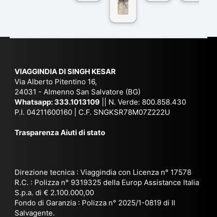
co
r
De
ndi
n
Ind
lhi
a
du
ia,
e
di
e
Ne
Va
Ke
am
pal
ra
sar
ich
,
na
. È
VIAGGINDIA DI SINGH KESAR
e
Bh
si
un'
Via Alberto Pitentino 16,
co
uta
(S
ag
24031 - Almenno San Salvatore (BG)
n
n,
ett
en
Whatsapp:
333.1013109
|| N. Verde: 800.858.430
via
Sri
em
P.I. 04211600160 | C.F. SNGKSR78M07Z222U
zia
ggi
La
br
affi
Trasparenza Aiuti di stato
o
nk
e
da
or
a,
20
bil
ga
Bir
25
e e
niz
ma
), è
il
Direzione tecnica : Viaggindia con Licenza n° 17578
zat
nia
sta
R.C. : Polizza n° 9319325 della Europ Assistance Italia
pr
S.p.a. di € 2.100.000,00
o
etc
ta
op
Fondo di Garanzia : Polizza n° 2025/1-0819 di Il
su
è
un’
rie
Salvagente.
mi
un
es