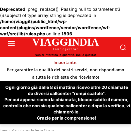
Deprecated
: preg_replace(): Passing null to parameter #3
($subject) of type array|string is deprecated in
/home/viaggit/public_html/wp-
content/plugins/wordfence/vendor/wordfence/wf-
waf/src/lib/rules.php
on line
1896
VIAGGINDIA
Tour operator
Non ci interessa la quantità, ma la qualità!
Importante:
Per garantire la qualità dei nostri servizi, non rispondiamo
a tutte le richieste che riceviamo!
Ogni giorno già dalle 8 di mattina ricevo oltre 20 chiamate
da diversi callcenter "rompi scatole".
Per cui appena ricevo la chiamata, blocco subito il numero,
controllo che non sia qualche callcenter e dopo la verifica, vi
chiamerò io.
Grazie per la comprensione!
Tags
Viaggio per la festa Onam