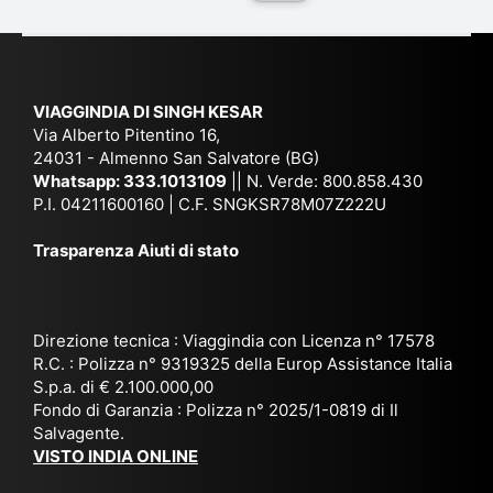
du
ia,
e
di
e
Ne
Va
Ke
am
pal
ra
sar
ich
,
na
. È
VIAGGINDIA DI SINGH KESAR
e
Bh
si
un'
Via Alberto Pitentino 16,
co
uta
(S
ag
24031 - Almenno San Salvatore (BG)
n
n,
ett
en
Whatsapp:
333.1013109
|| N. Verde: 800.858.430
via
Sri
em
P.I. 04211600160 | C.F. SNGKSR78M07Z222U
zia
ggi
La
br
affi
Trasparenza Aiuti di stato
o
nk
e
da
or
a,
20
bil
ga
Bir
25
e e
niz
ma
), è
il
Direzione tecnica : Viaggindia con Licenza n° 17578
zat
nia
sta
R.C. : Polizza n° 9319325 della Europ Assistance Italia
pr
S.p.a. di € 2.100.000,00
o
etc
ta
op
Fondo di Garanzia : Polizza n° 2025/1-0819 di Il
su
è
un’
rie
Salvagente.
mi
un
es
tar
VISTO INDIA ONLINE
su
o
pe
io
ra
str
rie