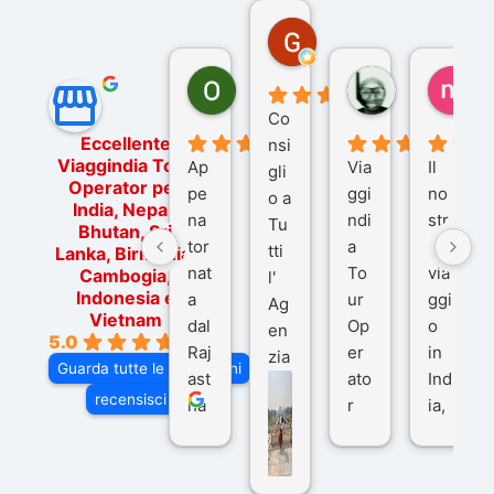
Gina Rantucci
7 mesi fa
Ornella Oldoni
zurriaman
ma
5 mesi fa
9 mesi fa
10
Co
Eccellente
nsi
Viaggindia Tour
Ap
Via
Il
gli
Operator per
pe
ggi
no
o a
India, Nepal,
na
ndi
str
Tu
Bhutan, Sri
tor
a
o
tti
Lanka, Birmania,
nat
To
via
Cambogia,
l'
Indonesia e
a
ur
ggi
Ag
Vietnam
dal
Op
o
en
5.0
Raj
er
in
zia
Guarda tutte le recensioni
ast
ato
Ind
di
recensisci su
ha
r
ia,
Via
n
pe
tra
ggI
co
r
De
ndi
n
Ind
lhi
a