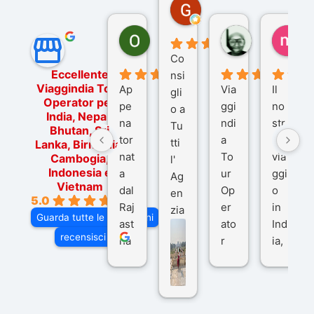
Gina Rantucci
7 mesi fa
Ornella Oldoni
zurriaman
ma
5 mesi fa
9 mesi fa
10
Co
Eccellente
nsi
Viaggindia Tour
Ap
Via
Il
gli
Operator per
pe
ggi
no
o a
India, Nepal,
na
ndi
str
Tu
Bhutan, Sri
tor
a
o
tti
Lanka, Birmania,
nat
To
via
Cambogia,
l'
Indonesia e
a
ur
ggi
Ag
Vietnam
dal
Op
o
en
5.0
Raj
er
in
zia
Guarda tutte le recensioni
ast
ato
Ind
di
recensisci su
ha
r
ia,
Via
n
pe
tra
ggI
co
r
De
ndi
n
Ind
lhi
a
du
ia,
e
di