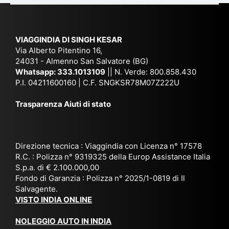
e
Ne
Va
Ke
am
pal
ra
sar
ich
,
na
. È
VIAGGINDIA DI SINGH KESAR
e
Bh
si
un'
Via Alberto Pitentino 16,
co
uta
(S
ag
24031 - Almenno San Salvatore (BG)
n
n,
ett
en
Whatsapp:
333.1013109
|| N. Verde: 800.858.430
via
Sri
em
P.I. 04211600160 | C.F. SNGKSR78M07Z222U
zia
ggi
La
br
affi
Trasparenza Aiuti di stato
o
nk
e
da
or
a,
20
bil
ga
Bir
25
e e
niz
ma
), è
il
Direzione tecnica : Viaggindia con Licenza n° 17578
zat
nia
sta
R.C. : Polizza n° 9319325 della Europ Assistance Italia
pr
S.p.a. di € 2.100.000,00
o
etc
ta
op
Fondo di Garanzia : Polizza n° 2025/1-0819 di Il
su
è
un’
rie
Salvagente.
mi
un
es
tar
VISTO INDIA ONLINE
su
o
pe
io
ra
str
rie
un
NOLEGGIO AUTO IN INDIA
pe
ao
nz