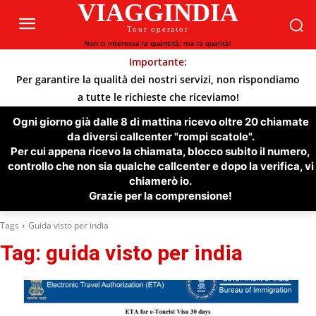
VIAGGINDIA
Tour operator
Non ci interessa la quantità, ma la qualità!
Importante:
Per garantire la qualità dei nostri servizi, non rispondiamo
a tutte le richieste che riceviamo!
Ogni giorno già dalle 8 di mattina ricevo oltre 20 chiamate
da diversi callcenter "rompi scatole".
Per cui appena ricevo la chiamata, blocco subito il numero,
controllo che non sia qualche callcenter e dopo la verifica, vi
chiamerò io.
Grazie per la comprensione!
Tags
Guida visto per india
Tag:
guida visto per india