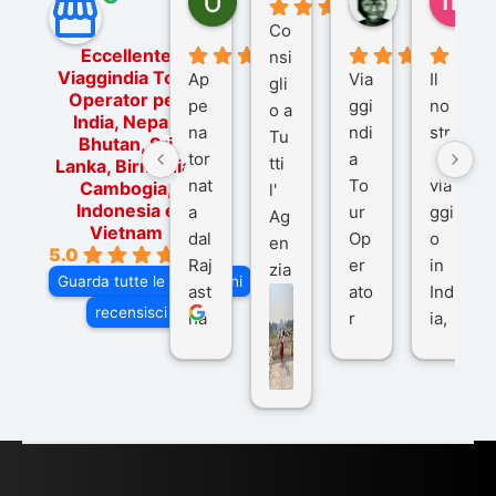
5 mesi fa
9 mesi fa
10
Co
Eccellente
nsi
Viaggindia Tour
Ap
Via
Il
gli
Operator per
pe
ggi
no
o a
India, Nepal,
na
ndi
str
Tu
Bhutan, Sri
tor
a
o
tti
Lanka, Birmania,
nat
To
via
Cambogia,
l'
Indonesia e
a
ur
ggi
Ag
Vietnam
dal
Op
o
en
5.0
Raj
er
in
zia
Guarda tutte le recensioni
ast
ato
Ind
di
recensisci su
ha
r
ia,
Via
n
pe
tra
ggI
co
r
De
ndi
n
Ind
lhi
a
du
ia,
e
di
e
Ne
Va
Ke
am
pal
ra
sar