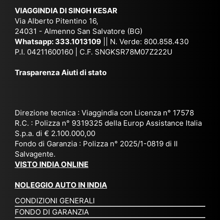
ich
,
na
. È
VIAGGINDIA DI SINGH KESAR
e
Bh
si
un'
Via Alberto Pitentino 16,
co
uta
(S
ag
24031 - Almenno San Salvatore (BG)
n
n,
ett
en
Whatsapp:
333.1013109
|| N. Verde: 800.858.430
via
Sri
em
P.I. 04211600160 | C.F. SNGKSR78M07Z222U
zia
ggi
La
br
affi
Trasparenza Aiuti di stato
o
nk
e
da
or
a,
20
bil
ga
Bir
25
e e
niz
ma
), è
il
Direzione tecnica : Viaggindia con Licenza n° 17578
zat
nia
sta
R.C. : Polizza n° 9319325 della Europ Assistance Italia
pr
S.p.a. di € 2.100.000,00
o
etc
ta
op
Fondo di Garanzia : Polizza n° 2025/1-0819 di Il
su
è
un’
rie
Salvagente.
mi
un
es
tar
VISTO INDIA ONLINE
su
o
pe
io
ra
str
rie
un
NOLEGGIO AUTO IN INDIA
pe
ao
nz
a
CONDIZIONI GENERALI
r
rdi
a
pe
FONDO DI GARANZIA
noi
na
ch
rs