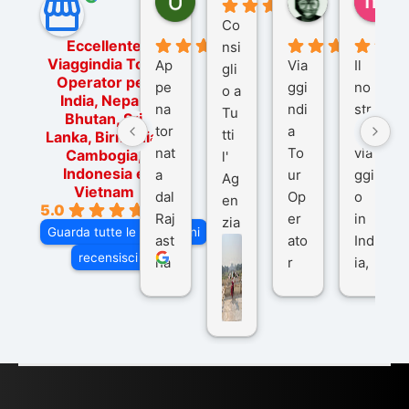
5 mesi fa
9 mesi fa
10
Co
Eccellente
nsi
Viaggindia Tour
Ap
Via
Il
gli
Operator per
pe
ggi
no
o a
India, Nepal,
na
ndi
str
Tu
Bhutan, Sri
tor
a
o
tti
Lanka, Birmania,
nat
To
via
Cambogia,
l'
Indonesia e
a
ur
ggi
Ag
Vietnam
dal
Op
o
en
5.0
Raj
er
in
zia
Guarda tutte le recensioni
ast
ato
Ind
di
recensisci su
ha
r
ia,
Via
n
pe
tra
ggI
co
r
De
ndi
n
Ind
lhi
a
du
ia,
e
di
e
Ne
Va
Ke
am
pal
ra
sar