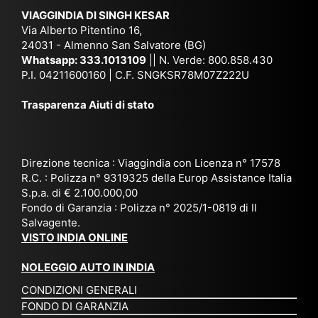
ich
,
na
. È
VIAGGINDIA DI SINGH KESAR
e
Bh
si
un'
Via Alberto Pitentino 16,
co
uta
(S
ag
24031 - Almenno San Salvatore (BG)
n
n,
ett
en
Whatsapp:
333.1013109
|| N. Verde: 800.858.430
via
Sri
em
P.I. 04211600160 | C.F. SNGKSR78M07Z222U
zia
ggi
La
br
affi
Trasparenza Aiuti di stato
o
nk
e
da
or
a,
20
bil
ga
Bir
25
e e
niz
ma
), è
il
Direzione tecnica : Viaggindia con Licenza n° 17578
zat
nia
sta
R.C. : Polizza n° 9319325 della Europ Assistance Italia
pr
S.p.a. di € 2.100.000,00
o
etc
ta
op
Fondo di Garanzia : Polizza n° 2025/1-0819 di Il
su
è
un’
rie
Salvagente.
mi
un
es
tar
VISTO INDIA ONLINE
su
o
pe
io
ra
str
rie
un
NOLEGGIO AUTO IN INDIA
pe
ao
nz
a
CONDIZIONI GENERALI
r
rdi
a
pe
FONDO DI GARANZIA
noi
na
ch
rs