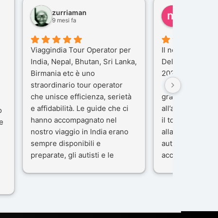
zurriaman
marco feli
9 mesi fa
10 mesi fa
Viaggindia Tour Operator per
Il nostro viaggio 
India, Nepal, Bhutan, Sri Lanka,
Delhi e Varanas
Birmania etc è uno
2025), è stata u
straordinario tour operator
che porteremo n
che unisce efficienza, serietà
gran parte del m
e affidabilità. Le guide che ci
all’agenzia che 
o
hanno accompagnato nel
il tour con cura 
e
nostro viaggio in India erano
alla nostra guida
sempre disponibili e
autista che ci h
preparate, gli autisti e le
accompagnati c
macchine di primo livello, gli
professionalità,
ta
alberghi sempre molto
passione.
confortevoli. Kesar Singh è un
Ci siamo sentiti 
organizzatore di altissimo
sicuro fin dal pr
e
livello e di grande
L’organizzazione