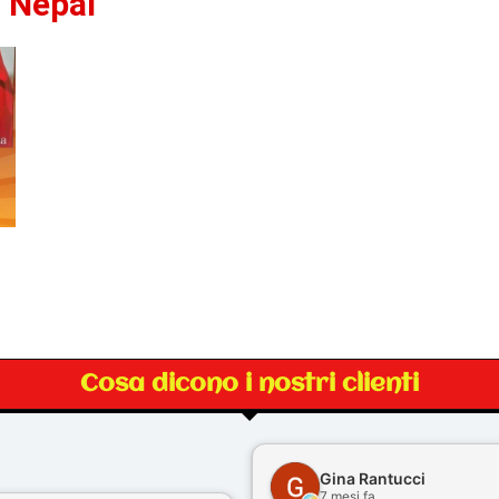
n Nepal
Cosa dicono i nostri clienti
Gina Rantucci
7 mesi fa