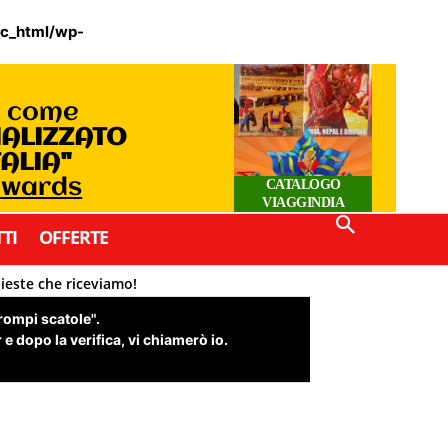
ic_html/wp-
o come
IALIZZATO
TALIA"
 Awards
CATALOGO
VIAGGINDIA
TI
OFFERTE
hieste che riceviamo!
"rompi scatole".
e dopo la verifica, vi chiamerò io.