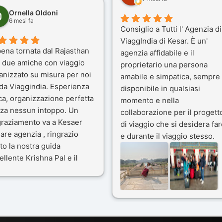
Ornella Oldoni
6 mesi fa
Consiglio a Tutti l' Agenzia di
ViaggIndia di Kesar. È un'
ena tornata dal Rajasthan
agenzia affidabile e il
 due amiche con viaggio
proprietario una persona
anizzato su misura per noi
amabile e simpatica, sempre
 da Viaggindia. Esperienza
disponibile in qualsiasi
ca, organizzazione perfetta
momento e nella
za nessun intoppo. Un
collaborazione per il progett
graziamento va a Kesaer
di viaggio che si desidera far
olare agenzia , ringrazio
e durante il viaggio stesso.
to la nostra guida
Siamo stati 3 settimane in
ellente Krishna Pal e il
India a novembre 2025, 5
tro bravissimo autista
amici e il viaggio alla scoper
ik. Viaggio che sarà’
del Rajasthan e Varanasi è
ficile per me dimenticare
stato bellissimo: grazie alla
le bellezze viste . Vi
guida a nostra disposizione 
siglio questa agenzia
ai servizi dell' Agenzia con