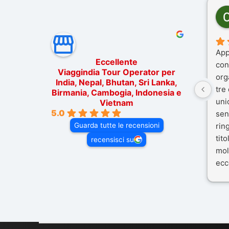
App
Eccellente
con
Viaggindia Tour Operator per
org
India, Nepal, Bhutan, Sri Lanka,
tre
Birmania, Cambogia, Indonesia e
uni
Vietnam
5.0
sen
Guarda tutte le recensioni
rin
tit
recensisci su
mol
ecc
nos
Mal
dif
per 
con