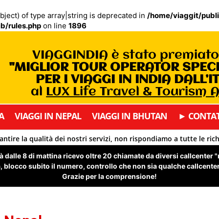
bject) of type array|string is deprecated in
/home/viaggit/publ
b/rules.php
on line
1896
VIAGGINDIA è stato premiat
"MIGLIOR TOUR OPERATOR SPEC
PER I VIAGGI IN INDIA DALL’I
al
LUX Life Travel & Tourism
A
VIAGGI IN NEPAL
VIAGGI IN BHUTAN
► CONTAT
antire la qualità dei nostri servizi, non rispondiamo a tutte le ric
 dalle 8 di mattina ricevo oltre 20 chiamate da diversi callcenter 
 blocco subito il numero, controllo che non sia qualche callcenter 
Grazie per la comprensione!