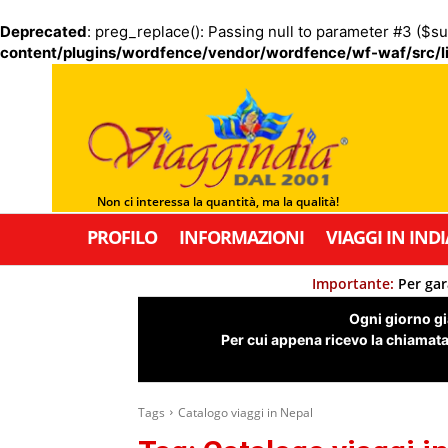
Deprecated
: preg_replace(): Passing null to parameter #3 ($su
content/plugins/wordfence/vendor/wordfence/wf-waf/src/li
Non ci interessa la quantità, ma la qualità!
PROFILO
INFORMAZIONI
VIAGGI IN INDI
Importante:
Per gar
Ogni giorno già
Per cui appena ricevo la chiamata,
Tags
Catalogo viaggi in Nepal