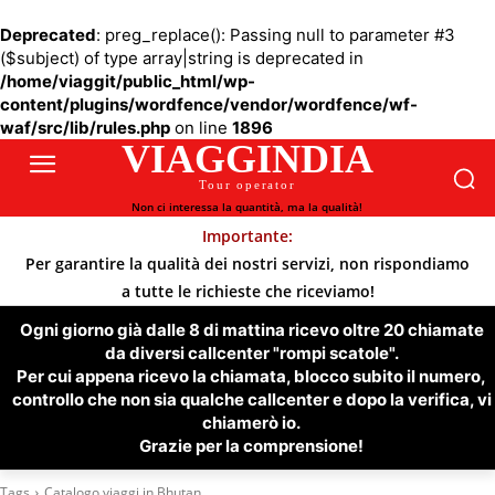
Deprecated
: preg_replace(): Passing null to parameter #3
($subject) of type array|string is deprecated in
/home/viaggit/public_html/wp-
content/plugins/wordfence/vendor/wordfence/wf-
waf/src/lib/rules.php
on line
1896
VIAGGINDIA
Tour operator
Non ci interessa la quantità, ma la qualità!
Importante:
Per garantire la qualità dei nostri servizi, non rispondiamo
a tutte le richieste che riceviamo!
Ogni giorno già dalle 8 di mattina ricevo oltre 20 chiamate
da diversi callcenter "rompi scatole".
Per cui appena ricevo la chiamata, blocco subito il numero,
controllo che non sia qualche callcenter e dopo la verifica, vi
chiamerò io.
Grazie per la comprensione!
Tags
Catalogo viaggi in Bhutan