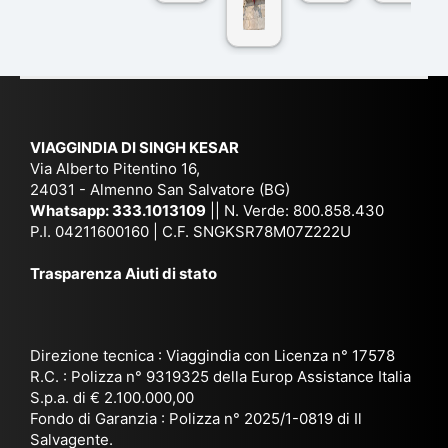
co
r
De
ndi
n
Ind
lhi
a
du
ia,
e
di
e
Ne
Va
Ke
am
pal
ra
sar
ich
,
na
. È
VIAGGINDIA DI SINGH KESAR
e
Bh
si
un'
Via Alberto Pitentino 16,
co
uta
(S
ag
24031 - Almenno San Salvatore (BG)
n
n,
ett
en
Whatsapp:
333.1013109
|| N. Verde: 800.858.430
via
Sri
em
P.I. 04211600160 | C.F. SNGKSR78M07Z222U
zia
ggi
La
br
affi
Trasparenza Aiuti di stato
o
nk
e
da
or
a,
20
bil
ga
Bir
25
e e
niz
ma
), è
il
Direzione tecnica : Viaggindia con Licenza n° 17578
zat
nia
sta
R.C. : Polizza n° 9319325 della Europ Assistance Italia
pr
S.p.a. di € 2.100.000,00
o
etc
ta
op
Fondo di Garanzia : Polizza n° 2025/1-0819 di Il
su
è
un’
rie
Salvagente.
mi
un
es