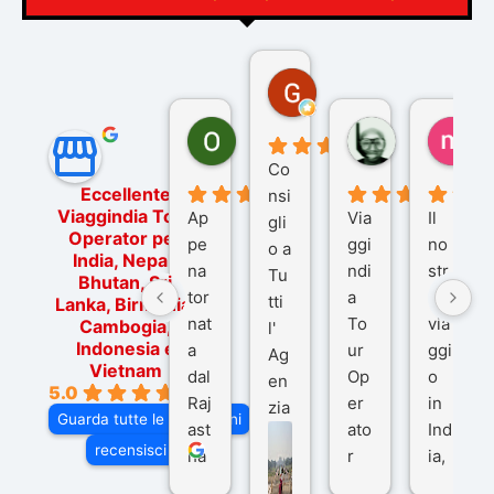
Gina Rantucci
7 mesi fa
Ornella Oldoni
zurriaman
ma
6 mesi fa
9 mesi fa
10
Co
Eccellente
nsi
Viaggindia Tour
Ap
Via
Il
gli
Operator per
pe
ggi
no
o a
India, Nepal,
na
ndi
str
Tu
Bhutan, Sri
tor
a
o
tti
Lanka, Birmania,
nat
To
via
Cambogia,
l'
Indonesia e
a
ur
ggi
Ag
Vietnam
dal
Op
o
en
5.0
Raj
er
in
zia
Guarda tutte le recensioni
ast
ato
Ind
di
recensisci su
ha
r
ia,
Via
n
pe
tra
ggI