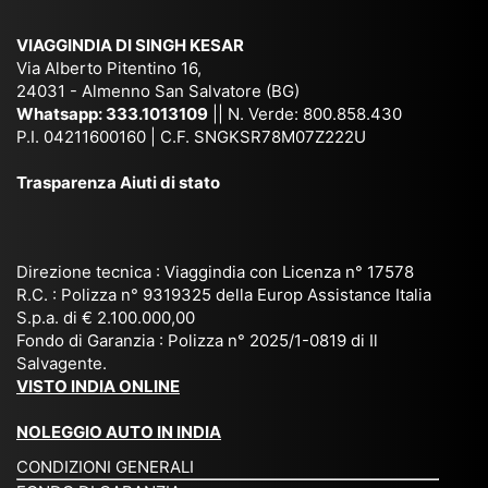
am
pal
ra
sar
ich
,
na
. È
VIAGGINDIA DI SINGH KESAR
e
Bh
si
un'
Via Alberto Pitentino 16,
co
uta
(S
ag
24031 - Almenno San Salvatore (BG)
n
n,
ett
en
Whatsapp:
333.1013109
|| N. Verde: 800.858.430
via
Sri
em
P.I. 04211600160 | C.F. SNGKSR78M07Z222U
zia
ggi
La
br
affi
Trasparenza Aiuti di stato
o
nk
e
da
or
a,
20
bil
ga
Bir
25
e e
niz
ma
), è
il
Direzione tecnica : Viaggindia con Licenza n° 17578
zat
nia
sta
R.C. : Polizza n° 9319325 della Europ Assistance Italia
pr
S.p.a. di € 2.100.000,00
o
etc
ta
op
Fondo di Garanzia : Polizza n° 2025/1-0819 di Il
su
è
un’
rie
Salvagente.
mi
un
es
tar
VISTO INDIA ONLINE
su
o
pe
io
ra
str
rie
un
NOLEGGIO AUTO IN INDIA
pe
ao
nz
a
CONDIZIONI GENERALI
r
rdi
a
pe