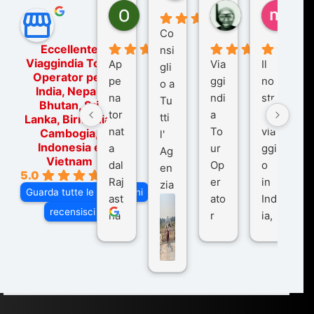
Ornella Oldoni
zurriaman
marc
5 mesi fa
9 mesi fa
10 me
Co
Eccellente
nsi
Viaggindia Tour
Ap
Via
Il
gli
Operator per
pe
ggi
no
o a
India, Nepal,
na
ndi
str
Tu
Bhutan, Sri
tor
a
o
tti
Lanka, Birmania,
nat
To
via
Cambogia,
l'
Indonesia e
a
ur
ggi
Ag
Vietnam
dal
Op
o
en
5.0
Raj
er
in
zia
Guarda tutte le recensioni
ast
ato
Ind
di
recensisci su
ha
r
ia,
Via
n
pe
tra
ggI
co
r
De
ndi
n
Ind
lhi
a
du
ia,
e
di
e
Ne
Va
Ke