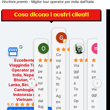
Vincitore premio - Miglior tour operator per india dall'Italia
Cosa dicono i nostri clienti
Gina Rantucci
7 mesi fa
Ornella Oldoni
zurriaman
marc
5 mesi fa
9 mesi fa
10 me
Co
Eccellente
nsi
Viaggindia Tour
Ap
Via
Il
gli
Operator per
pe
ggi
no
o a
India, Nepal,
na
ndi
str
Tu
Bhutan, Sri
tor
a
o
tti
Lanka, Birmania,
nat
To
via
Cambogia,
l'
Indonesia e
a
ur
ggi
Ag
Vietnam
dal
Op
o
en
5.0
Raj
er
in
zia