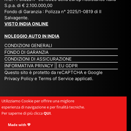
S.p.a. di € 2.100.000,00
o
etc
ta
op
Fondo di Garanzia : Polizza n° 2025/1-0819 di Il
su
è
un’
rie
Salvagente.
mi
un
es
tar
VISTO INDIA ONLINE
su
o
pe
io
ra
str
rie
un
NOLEGGIO AUTO IN INDIA
pe
ao
nz
a
CONDIZIONI GENERALI
r
rdi
a
pe
FONDO DI GARANZIA
noi
na
ch
rs
CONDIZIONI DI ASSICURAZIONE
tre
rio
e
on
INFORMATIVA PRIVACY
||
EU GDPR
da
to
po
a
Questo sito è protetto da reCAPTCHA e Google
Via
ur
rte
am
Privacy Policy
e
Terms of Service
applicati.
ggi
op
re
abi
ndi
er
mo
le
a.
ato
nel
e
Utilizziamo Cookie per offrire una migliore
Es
r
cu
si
esperienza di navigazione e per finalità tecniche.
pe
ch
or
mp
Per saperne di più clicca
QUI
.
rie
e
e.
ati
nz
uni
E
Made with 💛
ca,