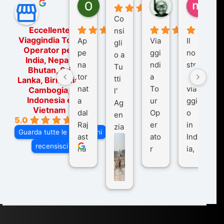
Ornella Oldoni
zurriaman
marc
5 mesi fa
9 mesi fa
10 me
Co
Eccellente
nsi
Viaggindia Tour
Ap
Via
Il
gli
Operator per
pe
ggi
no
o a
India, Nepal,
na
ndi
str
Tu
Bhutan, Sri
tor
a
o
tti
Lanka, Birmania,
nat
To
via
Cambogia,
l'
Indonesia e
a
ur
ggi
Ag
Vietnam
dal
Op
o
en
5.0
Raj
er
in
zia
Guarda tutte le recensioni
ast
ato
Ind
di
recensisci su
ha
r
ia,
Via
n
pe
tra
ggI
co
r
De
ndi
n
Ind
lhi
a
du
ia,
e
di
e
Ne
Va
Ke
am
pal
ra
sar