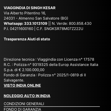
ich
,
na
. È
VIAGGINDIA DI SINGH KESAR
e
Bh
si
un'
Via Alberto Pitentino 16,
co
uta
(S
ag
24031 - Almenno San Salvatore (BG)
n
n,
ett
en
Whatsapp:
333.1013109
|| N. Verde: 800.858.430
via
Sri
em
P.I. 04211600160 | C.F. SNGKSR78M07Z222U
zia
ggi
La
br
affi
Trasparenza Aiuti di stato
o
nk
e
da
or
a,
20
bil
ga
Bir
25
e e
niz
ma
), è
il
Direzione tecnica : Viaggindia con Licenza n° 17578
zat
nia
sta
R.C. : Polizza n° 9319325 della Europ Assistance Italia
pr
S.p.a. di € 2.100.000,00
o
etc
ta
op
Fondo di Garanzia : Polizza n° 2025/1-0819 di Il
su
è
un’
rie
Salvagente.
mi
un
es
tar
VISTO INDIA ONLINE
su
o
pe
io
ra
str
rie
un
NOLEGGIO AUTO IN INDIA
pe
ao
nz
a
CONDIZIONI GENERALI
r
rdi
a
pe
FONDO DI GARANZIA