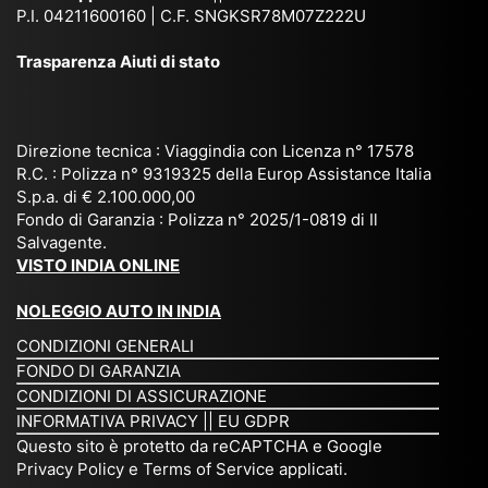
via
Sri
em
P.I. 04211600160 | C.F. SNGKSR78M07Z222U
zia
ggi
La
br
affi
Trasparenza Aiuti di stato
o
nk
e
da
or
a,
20
bil
ga
Bir
25
e e
niz
ma
), è
il
Direzione tecnica : Viaggindia con Licenza n° 17578
zat
nia
sta
R.C. : Polizza n° 9319325 della Europ Assistance Italia
pr
S.p.a. di € 2.100.000,00
o
etc
ta
op
Fondo di Garanzia : Polizza n° 2025/1-0819 di Il
su
è
un’
rie
Salvagente.
mi
un
es
tar
VISTO INDIA ONLINE
su
o
pe
io
ra
str
rie
un
NOLEGGIO AUTO IN INDIA
pe
ao
nz
a
CONDIZIONI GENERALI
r
rdi
a
pe
FONDO DI GARANZIA
noi
na
ch
rs
CONDIZIONI DI ASSICURAZIONE
tre
rio
e
on
INFORMATIVA PRIVACY
||
EU GDPR
da
to
po
a
Questo sito è protetto da reCAPTCHA e Google
Via
ur
rte
am
Privacy Policy
e
Terms of Service
applicati.
ggi
op
re