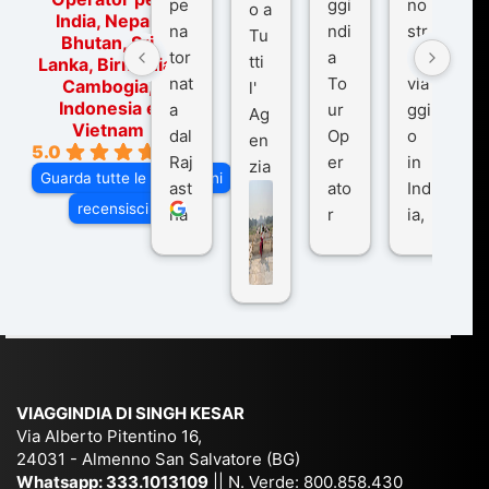
pe
ggi
no
o a
India, Nepal,
na
ndi
str
Tu
Bhutan, Sri
tor
a
o
tti
Lanka, Birmania,
nat
To
via
Cambogia,
l'
Indonesia e
a
ur
ggi
Ag
Vietnam
dal
Op
o
en
5.0
Raj
er
in
zia
Guarda tutte le recensioni
ast
ato
Ind
di
recensisci su
ha
r
ia,
Via
n
pe
tra
ggI
co
r
De
ndi
n
Ind
lhi
a
du
ia,
e
di
e
Ne
Va
Ke
am
pal
ra
sar
ich
,
na
. È
VIAGGINDIA DI SINGH KESAR
e
Bh
si
un'
Via Alberto Pitentino 16,
co
uta
(S
ag
24031 - Almenno San Salvatore (BG)
n
n,
ett
en
Whatsapp:
333.1013109
|| N. Verde: 800.858.430