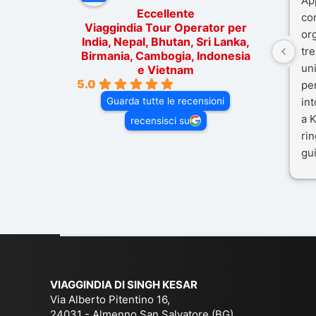
Ap
Eccellente
co
Viaggindia Tour Operator per
or
India, Nepal, Bhutan, Sri Lanka,
tre
Birmania, Cambogia, Indonesia
un
e Vietnam
5.0
pe
Guarda tutte le recensioni
in
a K
recensisci su
rin
gui
il 
Mal
dif
per
co
VIAGGINDIA DI SINGH KESAR
Via Alberto Pitentino 16,
24031 - Almenno San Salvatore (BG)