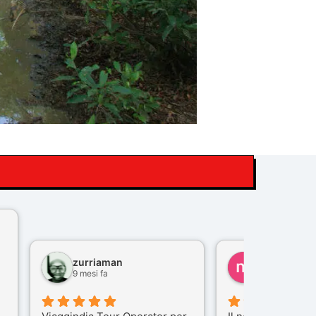
zurriaman
marco felisi
9 mesi fa
10 mesi fa