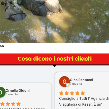
pal
Cosa dicono i nostri clienti
Gina Rantucci
7 mesi fa
Ornella Oldoni
5 mesi fa
Consiglio a Tutti l' Agenzia di
ViaggIndia di Kesar. È un'