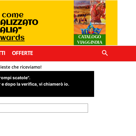
o come
IALIZZATO
TALIA"
Awards
CATALOGO
VIAGGINDIA
TI
OFFERTE
hieste che riceviamo!
"rompi scatole".
e dopo la verifica, vi chiamerò io.