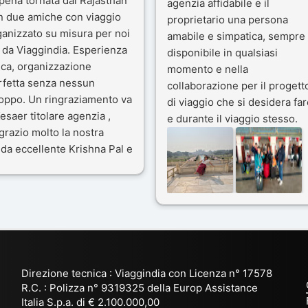
pena tornata dal Rajasthan
agenzia affidabile e il
n due amiche con viaggio
proprietario una persona
ganizzato su misura per noi
amabile e simpatica, sempre
 da Viaggindia. Esperienza
disponibile in qualsiasi
ica, organizzazione
momento e nella
rfetta senza nessun
collaborazione per il progett
toppo. Un ringraziamento va
di viaggio che si desidera far
esaer titolare agenzia ,
e durante il viaggio stesso.
grazio molto la nostra
Siamo stati 3 settimane in
da eccellente Krishna Pal e
India a novembre 2025, 5
nostro bravissimo autista
amici e il viaggio alla scoper
ik. Viaggio che sarà’
del Rajasthan e Varanasi è
ficile per me dimenticare
stato bellissimo: grazie alla
 le bellezze viste . Vi
guida a nostra disposizione 
nsiglio questa agenzia
ai servizi dell' Agenzia con
trattamento super da 5 stelle
per la scelta degli Hotel.
Direzione tecnica : Viaggindia con Licenza n° 17578
Kesar il proprietario dell'
R.C. : Polizza n° 9319325 della Europ Assistance
Agenzia ci ha fatto sognare
Italia S.p.a. di € 2.100.000,00