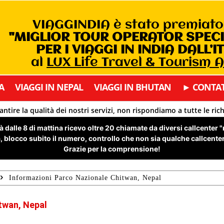
VIAGGINDIA è stato premiat
"MIGLIOR TOUR OPERATOR SPEC
PER I VIAGGI IN INDIA DALL’I
al
LUX Life Travel & Tourism 
A
VIAGGI IN NEPAL
VIAGGI IN BHUTAN
► CONTAT
antire la qualità dei nostri servizi, non rispondiamo a tutte le ric
 dalle 8 di mattina ricevo oltre 20 chiamate da diversi callcenter 
 blocco subito il numero, controllo che non sia qualche callcenter 
Grazie per la comprensione!
Informazioni Parco Nazionale Chitwan, Nepal
twan, Nepal