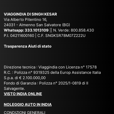
am
pal
ra
sar
ich
,
na
. È
VIAGGINDIA DI SINGH KESAR
e
Bh
si
un'
Via Alberto Pitentino 16,
co
uta
(S
ag
24031 - Almenno San Salvatore (BG)
n
n,
ett
en
Whatsapp:
333.1013109
|| N. Verde: 800.858.430
via
Sri
em
P.I. 04211600160 | C.F. SNGKSR78M07Z222U
zia
ggi
La
br
affi
Trasparenza Aiuti di stato
o
nk
e
da
or
a,
20
bil
ga
Bir
25
e e
niz
ma
), è
il
Direzione tecnica : Viaggindia con Licenza n° 17578
zat
nia
sta
R.C. : Polizza n° 9319325 della Europ Assistance Italia
pr
S.p.a. di € 2.100.000,00
o
etc
ta
op
Fondo di Garanzia : Polizza n° 2025/1-0819 di Il
su
è
un’
rie
Salvagente.
mi
un
es
tar
VISTO INDIA ONLINE
su
o
pe
io
ra
str
rie
un
NOLEGGIO AUTO IN INDIA
pe
ao
nz
a
CONDIZIONI GENERALI