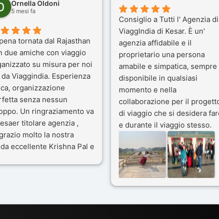
Ornella Oldoni
5 mesi fa
Consiglio a Tutti l' Agenzia di
ViaggIndia di Kesar. È un'
pena tornata dal Rajasthan
agenzia affidabile e il
n due amiche con viaggio
proprietario una persona
ganizzato su misura per noi
amabile e simpatica, sempre
 da Viaggindia. Esperienza
disponibile in qualsiasi
ica, organizzazione
momento e nella
rfetta senza nessun
collaborazione per il progett
toppo. Un ringraziamento va
di viaggio che si desidera far
esaer titolare agenzia ,
e durante il viaggio stesso.
grazio molto la nostra
Siamo stati 3 settimane in
da eccellente Krishna Pal e
India a novembre 2025, 5
nostro bravissimo autista
amici e il viaggio alla scoper
ik. Viaggio che sarà’
del Rajasthan e Varanasi è
ficile per me dimenticare
stato bellissimo: grazie alla
 le bellezze viste . Vi
guida a nostra disposizione 
nsiglio questa agenzia
ai servizi dell' Agenzia con
trattamento super da 5 stelle