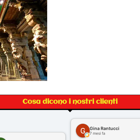
Cosa dicono i nostri clienti
Gina Rantucci
7 mesi fa