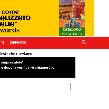
o come
IALIZZATO
TALIA"
Awards
CATALOGO
VIAGGINDIA
TI
OFFERTE
hieste che riceviamo!
"rompi scatole".
e dopo la verifica, vi chiamerò io.