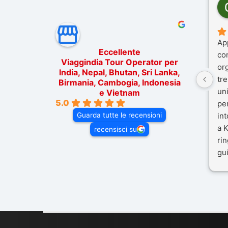
Ap
Eccellente
co
Viaggindia Tour Operator per
or
India, Nepal, Bhutan, Sri Lanka,
tre
Birmania, Cambogia, Indonesia
un
e Vietnam
5.0
pe
Guarda tutte le recensioni
in
a K
recensisci su
rin
gui
il 
Mal
dif
per
co