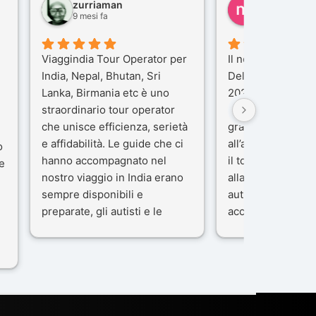
zurriaman
marco felisi
9 mesi fa
10 mesi fa
Viaggindia Tour Operator per
Il nostro viaggio i
India, Nepal, Bhutan, Sri
Delhi e Varanasi 
Lanka, Birmania etc è uno
2025), è stata un
straordinario tour operator
che porteremo ne
che unisce efficienza, serietà
gran parte del me
e affidabilità. Le guide che ci
all’agenzia che h
o
hanno accompagnato nel
il tour con cura e
e
nostro viaggio in India erano
alla nostra guida 
sempre disponibili e
autista che ci ha
preparate, gli autisti e le
accompagnati co
macchine di primo livello, gli
professionalità, g
ta
alberghi sempre molto
passione.
confortevoli. Kesar Singh è un
Ci siamo sentiti ac
organizzatore di altissimo
sicuro fin dal pri
e
livello e di grande
L’organizzazione 
disponibilità, pensa a tutto in
impeccabile: ogni