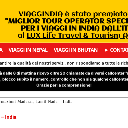
VIAGGINDIA è stato premiat
"MIGLIOR TOUR OPERATOR SPEC
PER I VIAGGI IN INDIA DALL’I
al
LUX Life Travel & Tourism 
A
VIAGGI IN NEPAL
VIAGGI IN BHUTAN
► CONTAT
antire la qualità dei nostri servizi, non rispondiamo a tutte le ric
 dalle 8 di mattina ricevo oltre 20 chiamate da diversi callcenter 
 blocco subito il numero, controllo che non sia qualche callcenter 
Grazie per la comprensione!
rmazioni Madurai, Tamil Nadu – India
– India