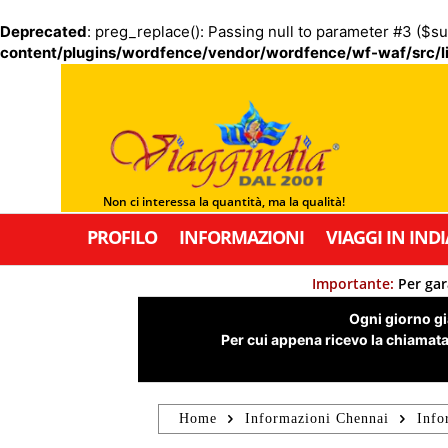
Deprecated
: preg_replace(): Passing null to parameter #3 ($su
content/plugins/wordfence/vendor/wordfence/wf-waf/src/li
Non ci interessa la quantità, ma la qualità!
PROFILO
INFORMAZIONI
VIAGGI IN INDI
Importante:
Per gar
Ogni giorno già
Per cui appena ricevo la chiamata,
Home
Informazioni Chennai
Info