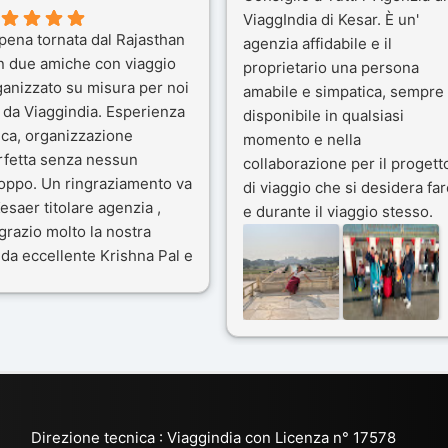
ViaggIndia di Kesar. È un'
pena tornata dal Rajasthan
agenzia affidabile e il
n due amiche con viaggio
proprietario una persona
ganizzato su misura per noi
amabile e simpatica, sempre
 da Viaggindia. Esperienza
disponibile in qualsiasi
ica, organizzazione
momento e nella
rfetta senza nessun
collaborazione per il progett
toppo. Un ringraziamento va
di viaggio che si desidera far
esaer titolare agenzia ,
e durante il viaggio stesso.
grazio molto la nostra
Siamo stati 3 settimane in
da eccellente Krishna Pal e
India a novembre 2025, 5
nostro bravissimo autista
amici e il viaggio alla scoper
ik. Viaggio che sarà’
del Rajasthan e Varanasi è
ficile per me dimenticare
stato bellissimo: grazie alla
 le bellezze viste . Vi
guida a nostra disposizione 
nsiglio questa agenzia
ai servizi dell' Agenzia con
trattamento super da 5 stelle
per la scelta degli Hotel.
Direzione tecnica : Viaggindia con Licenza n° 17578