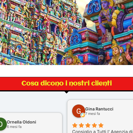
Cosa dicono i nostri clienti
Gina Rantucci
7 mesi fa
Ornella Oldoni
6 mesi fa
Consiglio a Tutti l' Agenzia di