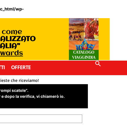
ic_html/wp-
o come
IALIZZATO
TALIA"
Awards
CATALOGO
VIAGGINDIA
TI
OFFERTE
hieste che riceviamo!
"rompi scatole".
e dopo la verifica, vi chiamerò io.