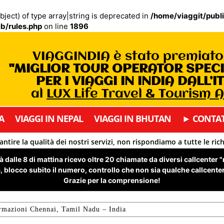
bject) of type array|string is deprecated in
/home/viaggit/publ
b/rules.php
on line
1896
VIAGGINDIA è stato premiat
"MIGLIOR TOUR OPERATOR SPEC
PER I VIAGGI IN INDIA DALL’I
al
LUX Life Travel & Tourism 
A
VIAGGI IN NEPAL
VIAGGI IN BHUTAN
► CONTAT
antire la qualità dei nostri servizi, non rispondiamo a tutte le ric
 dalle 8 di mattina ricevo oltre 20 chiamate da diversi callcenter 
 blocco subito il numero, controllo che non sia qualche callcenter 
Grazie per la comprensione!
rmazioni Chennai, Tamil Nadu – India