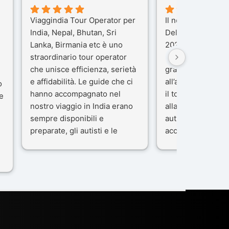
Viaggindia Tour Operator per
Il nostro viaggio i
India, Nepal, Bhutan, Sri
Delhi e Varanasi 
Lanka, Birmania etc è uno
2025), è stata un
straordinario tour operator
che porteremo ne
che unisce efficienza, serietà
gran parte del me
e affidabilità. Le guide che ci
all’agenzia che h
o
hanno accompagnato nel
il tour con cura e
e
nostro viaggio in India erano
alla nostra guida 
sempre disponibili e
autista che ci ha
preparate, gli autisti e le
accompagnati co
macchine di primo livello, gli
professionalità, g
ta
alberghi sempre molto
passione.
confortevoli. Kesar Singh è un
Ci siamo sentiti ac
organizzatore di altissimo
sicuro fin dal pri
e
livello e di grande
L’organizzazione 
disponibilità, pensa a tutto in
impeccabile: ogni
maniera efficiente anche nei
ben pensata, ogni
minimi particolari.
curato, e ogni m