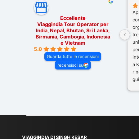
Ap
Eccellente
co
Viaggindia Tour Operator per
or
India, Nepal, Bhutan, Sri Lanka,
tre
Birmania, Cambogia, Indonesia
un
e Vietnam
5.0
pe
Guarda tutte le recensioni
in
a K
recensisci su
rin
gui
il 
Mal
dif
per
co
VIAGGINDIA DI SINGH KESAR