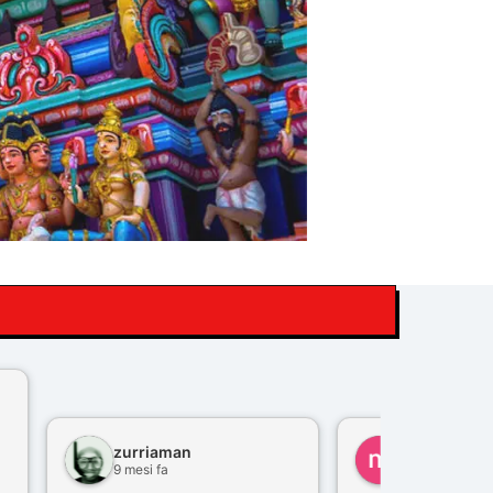
zurriaman
marco felisi
9 mesi fa
10 mesi fa