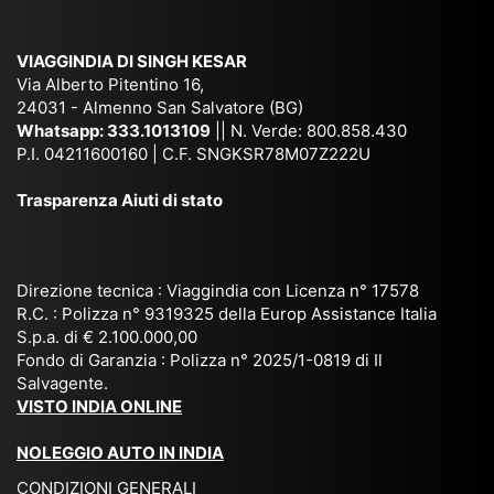
am
pal
ra
sar
ich
,
na
. È
VIAGGINDIA DI SINGH KESAR
e
Bh
si
un'
Via Alberto Pitentino 16,
co
uta
(S
ag
24031 - Almenno San Salvatore (BG)
n
n,
ett
en
Whatsapp:
333.1013109
|| N. Verde: 800.858.430
via
Sri
em
P.I. 04211600160 | C.F. SNGKSR78M07Z222U
zia
ggi
La
br
affi
Trasparenza Aiuti di stato
o
nk
e
da
or
a,
20
bil
ga
Bir
25
e e
niz
ma
), è
il
Direzione tecnica : Viaggindia con Licenza n° 17578
zat
nia
sta
R.C. : Polizza n° 9319325 della Europ Assistance Italia
pr
S.p.a. di € 2.100.000,00
o
etc
ta
op
Fondo di Garanzia : Polizza n° 2025/1-0819 di Il
su
è
un’
rie
Salvagente.
mi
un
es
tar
VISTO INDIA ONLINE
su
o
pe
io
ra
str
rie
un
NOLEGGIO AUTO IN INDIA
pe
ao
nz
a
CONDIZIONI GENERALI