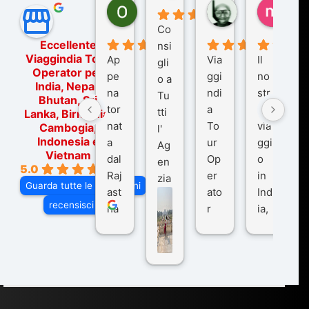
Ornella Oldoni
zurriaman
marc
5 mesi fa
9 mesi fa
10 me
Co
Eccellente
nsi
Viaggindia Tour
Ap
Via
Il
gli
Operator per
pe
ggi
no
o a
India, Nepal,
na
ndi
str
Tu
Bhutan, Sri
tor
a
o
tti
Lanka, Birmania,
nat
To
via
Cambogia,
l'
Indonesia e
a
ur
ggi
Ag
Vietnam
dal
Op
o
en
5.0
Raj
er
in
zia
Guarda tutte le recensioni
ast
ato
Ind
di
recensisci su
ha
r
ia,
Via
n
pe
tra
ggI
co
r
De
ndi
n
Ind
lhi
a
du
ia,
e
di
e
Ne
Va
Ke
am
pal
ra