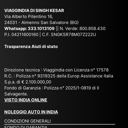
sar
ich
,
na
. È
VIAGGINDIA DI SINGH KESAR
e
Bh
si
un'
Via Alberto Pitentino 16,
co
uta
(S
ag
24031 - Almenno San Salvatore (BG)
n
n,
ett
en
Whatsapp:
333.1013109
|| N. Verde: 800.858.430
via
Sri
em
P.I. 04211600160 | C.F. SNGKSR78M07Z222U
zia
ggi
La
br
affi
Trasparenza Aiuti di stato
o
nk
e
da
or
a,
20
bil
ga
Bir
25
e e
niz
ma
), è
il
Direzione tecnica : Viaggindia con Licenza n° 17578
zat
nia
sta
R.C. : Polizza n° 9319325 della Europ Assistance Italia
pr
S.p.a. di € 2.100.000,00
o
etc
ta
op
Fondo di Garanzia : Polizza n° 2025/1-0819 di Il
su
è
un’
rie
Salvagente.
mi
un
es
tar
VISTO INDIA ONLINE
su
o
pe
io
ra
str
rie
un
NOLEGGIO AUTO IN INDIA
pe
ao
nz
a
CONDIZIONI GENERALI
r
rdi
a
pe
FONDO DI GARANZIA