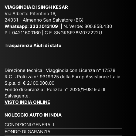
ich
,
na
. È
VIAGGINDIA DI SINGH KESAR
e
Bh
si
un'
Via Alberto Pitentino 16,
co
uta
(S
ag
24031 - Almenno San Salvatore (BG)
n
n,
ett
en
Whatsapp:
333.1013109
|| N. Verde: 800.858.430
via
Sri
em
P.I. 04211600160 | C.F. SNGKSR78M07Z222U
zia
ggi
La
br
affi
Trasparenza Aiuti di stato
o
nk
e
da
or
a,
20
bil
ga
Bir
25
e e
niz
ma
), è
il
Direzione tecnica : Viaggindia con Licenza n° 17578
zat
nia
sta
R.C. : Polizza n° 9319325 della Europ Assistance Italia
pr
S.p.a. di € 2.100.000,00
o
etc
ta
op
Fondo di Garanzia : Polizza n° 2025/1-0819 di Il
su
è
un’
rie
Salvagente.
mi
un
es
tar
VISTO INDIA ONLINE
su
o
pe
io
ra
str
rie
un
NOLEGGIO AUTO IN INDIA
pe
ao
nz
a
CONDIZIONI GENERALI
r
rdi
a
pe
FONDO DI GARANZIA
noi
na
ch
rs