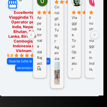
5 mesi fa
9 mesi fa
10 me
Co
Eccellente
nsi
Viaggindia Tour
Ap
Via
Il
gli
Operator per
pe
ggi
no
o a
India, Nepal,
na
ndi
str
Tu
Bhutan, Sri
tor
a
o
tti
Lanka, Birmania,
nat
To
via
Cambogia,
l'
Indonesia e
a
ur
ggi
Ag
Vietnam
dal
Op
o
en
5.0
Raj
er
in
zia
Guarda tutte le recensioni
ast
ato
Ind
di
recensisci su
ha
r
ia,
Via
n
pe
tra
ggI
co
r
De
ndi
n
Ind
lhi
a
du
ia,
e
di
e
Ne
Va
Ke
am
pal
ra
sar