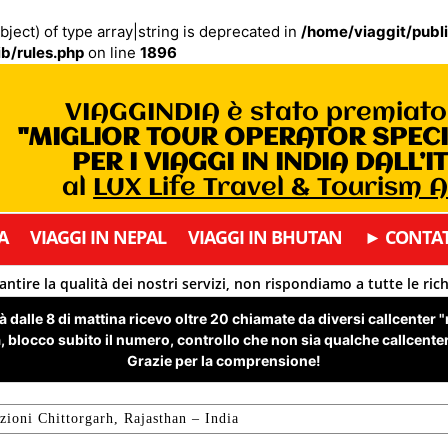
bject) of type array|string is deprecated in
/home/viaggit/publ
b/rules.php
on line
1896
VIAGGINDIA è stato premiat
"MIGLIOR TOUR OPERATOR SPEC
PER I VIAGGI IN INDIA DALL’I
al
LUX Life Travel & Tourism 
A
VIAGGI IN NEPAL
VIAGGI IN BHUTAN
► CONTAT
antire la qualità dei nostri servizi, non rispondiamo a tutte le ric
 dalle 8 di mattina ricevo oltre 20 chiamate da diversi callcenter 
 blocco subito il numero, controllo che non sia qualche callcenter 
Grazie per la comprensione!
zioni Chittorgarh, Rajasthan – India