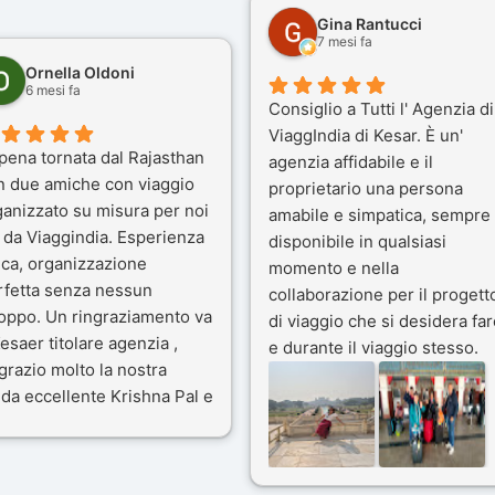
Gina Rantucci
7 mesi fa
Ornella Oldoni
6 mesi fa
Consiglio a Tutti l' Agenzia di
ViaggIndia di Kesar. È un'
pena tornata dal Rajasthan
agenzia affidabile e il
n due amiche con viaggio
proprietario una persona
ganizzato su misura per noi
amabile e simpatica, sempre
 da Viaggindia. Esperienza
disponibile in qualsiasi
ica, organizzazione
momento e nella
rfetta senza nessun
collaborazione per il progett
toppo. Un ringraziamento va
di viaggio che si desidera far
esaer titolare agenzia ,
e durante il viaggio stesso.
grazio molto la nostra
Siamo stati 3 settimane in
da eccellente Krishna Pal e
India a novembre 2025, 5
nostro bravissimo autista
amici e il viaggio alla scoper
ik. Viaggio che sarà’
del Rajasthan e Varanasi è
ficile per me dimenticare
stato bellissimo: grazie alla