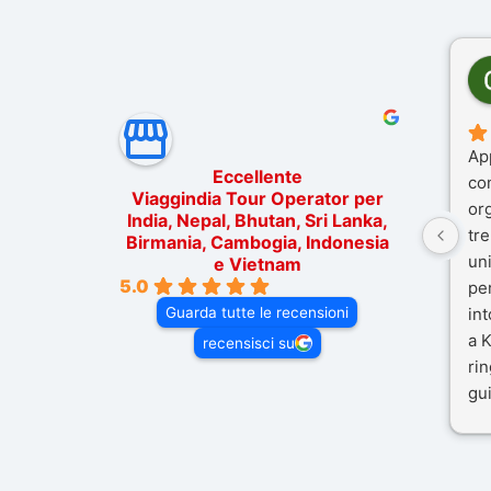
Ap
Eccellente
co
Viaggindia Tour Operator per
or
India, Nepal, Bhutan, Sri Lanka,
tre
Birmania, Cambogia, Indonesia
un
e Vietnam
5.0
pe
Guarda tutte le recensioni
in
a K
recensisci su
rin
gui
il 
Mal
dif