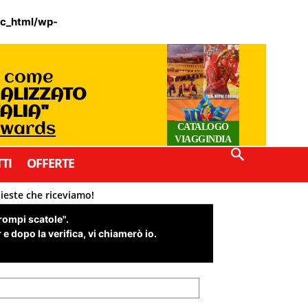
ic_html/wp-
o come
IALIZZATO
TALIA"
Awards
CATALOGO
VIAGGINDIA
TI
OFFERTE
hieste che riceviamo!
"rompi scatole".
e dopo la verifica, vi chiamerò io.