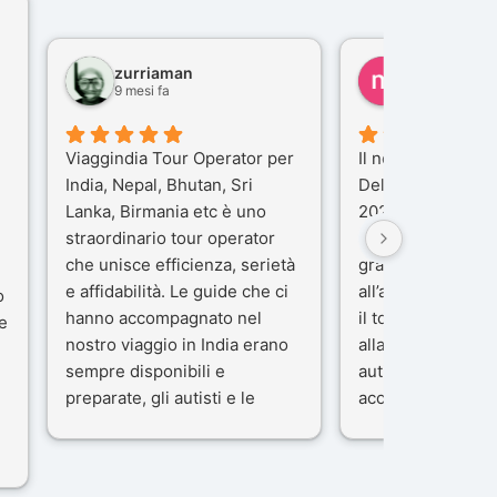
zurriaman
marco felisi
9 mesi fa
10 mesi fa
Viaggindia Tour Operator per
Il nostro viaggio i
India, Nepal, Bhutan, Sri
Delhi e Varanasi 
Lanka, Birmania etc è uno
2025), è stata un
straordinario tour operator
che porteremo ne
che unisce efficienza, serietà
gran parte del me
e affidabilità. Le guide che ci
all’agenzia che h
o
hanno accompagnato nel
il tour con cura e
e
nostro viaggio in India erano
alla nostra guida 
sempre disponibili e
autista che ci ha
preparate, gli autisti e le
accompagnati co
macchine di primo livello, gli
professionalità, g
ta
alberghi sempre molto
passione.
confortevoli. Kesar Singh è un
Ci siamo sentiti ac