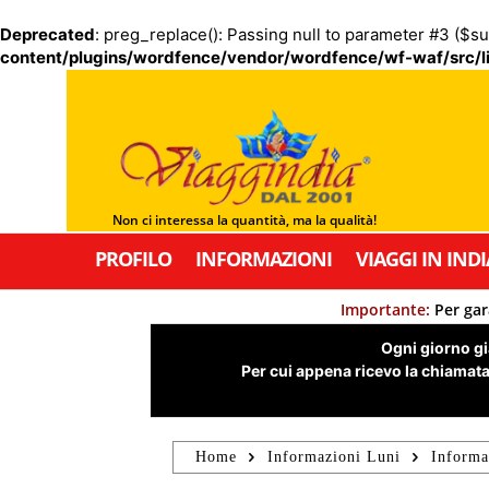
Deprecated
: preg_replace(): Passing null to parameter #3 ($su
content/plugins/wordfence/vendor/wordfence/wf-waf/src/li
Non ci interessa la quantità, ma la qualità!
PROFILO
INFORMAZIONI
VIAGGI IN INDI
Importante:
Per gar
Ogni giorno già
Per cui appena ricevo la chiamata,
Home
Informazioni Luni
Informa