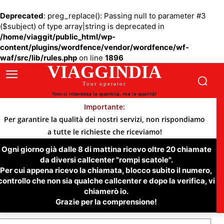
Deprecated
: preg_replace(): Passing null to parameter #3
($subject) of type array|string is deprecated in
/home/viaggit/public_html/wp-
content/plugins/wordfence/vendor/wordfence/wf-
waf/src/lib/rules.php
on line
1896
VIAGGINDIA
Tour operator
Non ci interessa la quantità, ma la qualità!
Importante:
Per garantire la qualità dei nostri servizi, non rispondiamo
a tutte le richieste che riceviamo!
Ogni giorno già dalle 8 di mattina ricevo oltre 20 chiamate
da diversi callcenter "rompi scatole".
Per cui appena ricevo la chiamata, blocco subito il numero,
controllo che non sia qualche callcenter e dopo la verifica, vi
chiamerò io.
Grazie per la comprensione!