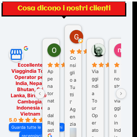
Cosa dicono i nostri clienti
Gina Rantucci
7 mesi fa
Ornella Oldoni
zurriaman
marc
6 mesi fa
9 mesi fa
10 me
Co
Eccellente
nsi
Viaggindia Tour
Ap
Via
Il
gli
Operator per
pe
ggi
no
o a
India, Nepal,
na
ndi
str
Tu
Bhutan, Sri
tor
a
o
tti
Lanka, Birmania,
nat
To
via
Cambogia,
l'
Indonesia e
a
ur
ggi
Ag
Vietnam
dal
Op
o
en
5.0
Raj
er
in
zia
Guarda tutte le recensioni
ast
ato
Ind
di
recensisci su