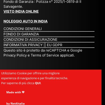
Fondo di Garanzia : Polizza n° 2025/1-0819 di Il
su
è
un’
rie
Salvagente.
mi
un
es
tar
VISTO INDIA ONLINE
su
o
pe
io
ra
str
rie
un
NOLEGGIO AUTO IN INDIA
pe
ao
nz
a
CONDIZIONI GENERALI
r
rdi
a
pe
FONDO DI GARANZIA
noi
na
ch
rs
CONDIZIONI DI ASSICURAZIONE
tre
rio
e
on
INFORMATIVA PRIVACY
||
EU GDPR
da
to
po
a
Questo sito è protetto da reCAPTCHA e Google
Via
ur
rte
am
Privacy Policy
e
Terms of Service
applicati.
ggi
op
re
abi
ndi
er
mo
le
a.
ato
nel
e
Utilizziamo Cookie per offrire una migliore
Es
r
cu
si
esperienza di navigazione e per finalità tecniche.
pe
ch
or
mp
Per saperne di più clicca
QUI
.
rie
e
e.
ati
nz
uni
E
Made with 💛
ca,
a
sc
gr
se
uni
e
an
by Net4italia
mp