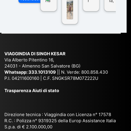
ha
r
ia,
Via
n
pe
tra
ggI
co
r
De
ndi
n
Ind
lhi
a
du
ia,
e
di
e
Ne
Va
Ke
am
pal
ra
sar
ich
,
na
. È
VIAGGINDIA DI SINGH KESAR
e
Bh
si
un'
Via Alberto Pitentino 16,
co
uta
(S
ag
24031 - Almenno San Salvatore (BG)
n
n,
ett
en
Whatsapp:
333.1013109
|| N. Verde: 800.858.430
via
Sri
em
P.I. 04211600160 | C.F. SNGKSR78M07Z222U
zia
ggi
La
br
affi
Trasparenza Aiuti di stato
o
nk
e
da
or
a,
20
bil
ga
Bir
25
e e
niz
ma
), è
il
Direzione tecnica : Viaggindia con Licenza n° 17578
zat
nia
sta
R.C. : Polizza n° 9319325 della Europ Assistance Italia
pr
S.p.a. di € 2.100.000,00
o
etc
ta
op