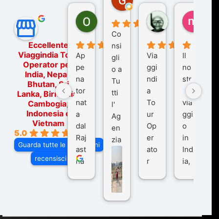
7 mesi fa
Ornella Oldoni
zurriaman
marc
6 mesi fa
9 mesi fa
10 me
Co
Eccellente
nsi
Viaggindia Tour
Ap
Via
Il
gli
Operator per
pe
ggi
no
o a
India, Nepal,
na
ndi
str
Tu
Bhutan, Sri
tor
a
o
tti
Lanka, Birmania,
nat
To
via
Cambogia,
l'
Indonesia e
a
ur
ggi
Ag
Vietnam
dal
Op
o
en
5.0
Raj
er
in
zia
Guarda tutte le recensioni
ast
ato
Ind
di
recensisci su
ha
r
ia,
Via
n
pe
tra
ggI
co
r
De
ndi
n
Ind
lhi
a
du
ia,
e
di