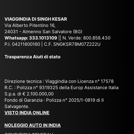
e
Ne
Va
Ke
am
pal
ra
sar
ich
,
na
. È
VIAGGINDIA DI SINGH KESAR
e
Bh
si
un'
Via Alberto Pitentino 16,
co
uta
(S
ag
24031 - Almenno San Salvatore (BG)
n
n,
ett
en
Whatsapp:
333.1013109
|| N. Verde: 800.858.430
via
Sri
em
P.I. 04211600160 | C.F. SNGKSR78M07Z222U
zia
ggi
La
br
affi
Trasparenza Aiuti di stato
o
nk
e
da
or
a,
20
bil
ga
Bir
25
e e
niz
ma
), è
il
Direzione tecnica : Viaggindia con Licenza n° 17578
zat
nia
sta
R.C. : Polizza n° 9319325 della Europ Assistance Italia
pr
S.p.a. di € 2.100.000,00
o
etc
ta
op
Fondo di Garanzia : Polizza n° 2025/1-0819 di Il
su
è
un’
rie
Salvagente.
mi
un
es
tar
VISTO INDIA ONLINE
su
o
pe
io
ra
str
rie
un
NOLEGGIO AUTO IN INDIA
pe
ao
nz
a