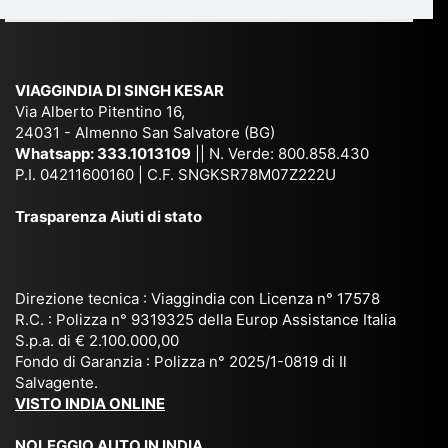
du
ia,
e
di
e
Ne
Va
Ke
am
pal
ra
sar
ich
,
na
. È
VIAGGINDIA DI SINGH KESAR
e
Bh
si
un'
Via Alberto Pitentino 16,
co
uta
(S
ag
24031 - Almenno San Salvatore (BG)
n
n,
ett
en
Whatsapp:
333.1013109
|| N. Verde: 800.858.430
via
Sri
em
P.I. 04211600160 | C.F. SNGKSR78M07Z222U
zia
ggi
La
br
affi
Trasparenza Aiuti di stato
o
nk
e
da
or
a,
20
bil
ga
Bir
25
e e
niz
ma
), è
il
Direzione tecnica : Viaggindia con Licenza n° 17578
zat
nia
sta
R.C. : Polizza n° 9319325 della Europ Assistance Italia
pr
S.p.a. di € 2.100.000,00
o
etc
ta
op
Fondo di Garanzia : Polizza n° 2025/1-0819 di Il
su
è
un’
rie
Salvagente.
mi
un
es
tar
VISTO INDIA ONLINE
su
o
pe
io
ra
str
rie
un
NOLEGGIO AUTO IN INDIA