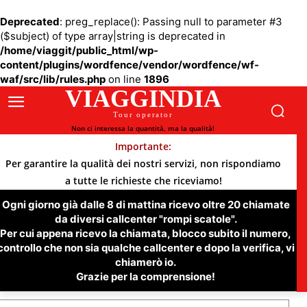
Deprecated
: preg_replace(): Passing null to parameter #3
($subject) of type array|string is deprecated in
/home/viaggit/public_html/wp-
content/plugins/wordfence/vendor/wordfence/wf-
waf/src/lib/rules.php
on line
1896
VIAGGINDIA
Tour operator
Non ci interessa la quantità, ma la qualità!
Importante:
Per garantire la qualità dei nostri servizi, non rispondiamo
a tutte le richieste che riceviamo!
Ogni giorno già dalle 8 di mattina ricevo oltre 20 chiamate
da diversi callcenter "rompi scatole".
Per cui appena ricevo la chiamata, blocco subito il numero,
controllo che non sia qualche callcenter e dopo la verifica, vi
chiamerò io.
Grazie per la comprensione!