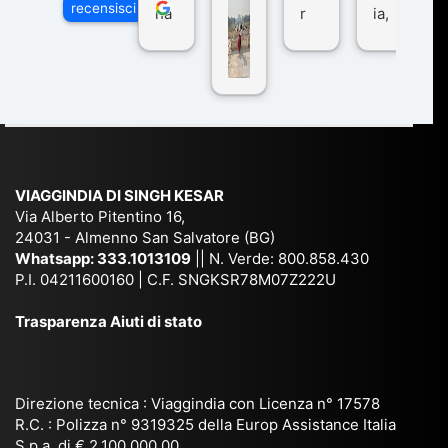
recensisci su
ha
r
ia,
Via
n
pe
tra
ggI
co
r
De
ndi
n
Ind
lhi
a
du
ia,
e
di
e
Ne
Va
Ke
am
pal
ra
sar
ich
,
na
. È
VIAGGINDIA DI SINGH KESAR
e
Bh
si
un'
Via Alberto Pitentino 16,
co
uta
(S
ag
24031 - Almenno San Salvatore (BG)
n
n,
ett
en
Whatsapp:
333.1013109
|| N. Verde: 800.858.430
via
Sri
em
P.I. 04211600160 | C.F. SNGKSR78M07Z222U
zia
ggi
La
br
affi
Trasparenza Aiuti di stato
o
nk
e
da
or
a,
20
bil
ga
Bir
25
e e
niz
ma
), è
il
Direzione tecnica : Viaggindia con Licenza n° 17578
zat
nia
sta
R.C. : Polizza n° 9319325 della Europ Assistance Italia
pr
S.p.a. di € 2.100.000,00
o
etc
ta