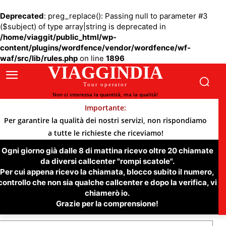
Deprecated
: preg_replace(): Passing null to parameter #3
($subject) of type array|string is deprecated in
/home/viaggit/public_html/wp-
content/plugins/wordfence/vendor/wordfence/wf-
waf/src/lib/rules.php
on line
1896
VIAGGINDIA
Tour operator
Non ci interessa la quantità, ma la qualità!
Importante:
Per garantire la qualità dei nostri servizi, non rispondiamo
a tutte le richieste che riceviamo!
Ogni giorno già dalle 8 di mattina ricevo oltre 20 chiamate
da diversi callcenter "rompi scatole".
Per cui appena ricevo la chiamata, blocco subito il numero,
controllo che non sia qualche callcenter e dopo la verifica, vi
chiamerò io.
Grazie per la comprensione!