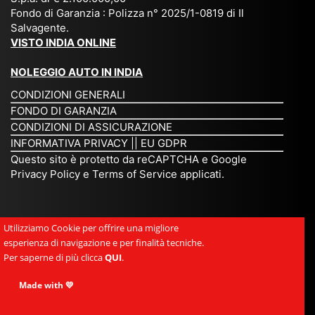
op
Fondo di Garanzia : Polizza n° 2025/1-0819 di Il
su
è
un’
rie
Salvagente.
mi
un
es
tar
VISTO INDIA ONLINE
su
o
pe
io
ra
str
rie
un
NOLEGGIO AUTO IN INDIA
pe
ao
nz
a
CONDIZIONI GENERALI
r
rdi
a
pe
FONDO DI GARANZIA
noi
na
ch
rs
CONDIZIONI DI ASSICURAZIONE
tre
rio
e
on
INFORMATIVA PRIVACY
||
EU GDPR
da
to
po
a
Questo sito è protetto da reCAPTCHA e Google
Via
ur
rte
am
Privacy Policy
e
Terms of Service
applicati.
ggi
op
re
abi
ndi
er
mo
le
a.
ato
nel
e
Utilizziamo Cookie per offrire una migliore
Es
r
cu
si
esperienza di navigazione e per finalità tecniche.
pe
ch
or
mp
Per saperne di più clicca
QUI
.
rie
e
e.
ati
nz
uni
E
Made with 💛
ca,
a
sc
gr
se