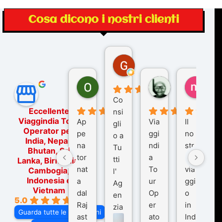
Cosa dicono i nostri clienti
Gina Rantucci
7 mesi fa
Ornella Oldoni
zurriaman
marc
6 mesi fa
9 mesi fa
10 me
Co
Eccellente
nsi
Viaggindia Tour
Ap
Via
Il
gli
Operator per
pe
ggi
no
o a
India, Nepal,
na
ndi
str
Tu
Bhutan, Sri
tor
a
o
tti
Lanka, Birmania,
nat
To
via
Cambogia,
l'
Indonesia e
a
ur
ggi
Ag
Vietnam
dal
Op
o
en
5.0
Raj
er
in
zia
Guarda tutte le recensioni
ast
ato
Ind
di