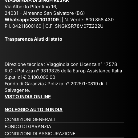
VIAGGINDIA DI SINGH KESAR
e
Bh
si
un'
Via Alberto Pitentino 16,
co
uta
(S
ag
24031 - Almenno San Salvatore (BG)
n
n,
ett
en
Whatsapp:
333.1013109
|| N. Verde: 800.858.430
via
Sri
em
P.I. 04211600160 | C.F. SNGKSR78M07Z222U
zia
ggi
La
br
affi
Trasparenza Aiuti di stato
o
nk
e
da
or
a,
20
bil
ga
Bir
25
e e
niz
ma
), è
il
Direzione tecnica : Viaggindia con Licenza n° 17578
zat
nia
sta
R.C. : Polizza n° 9319325 della Europ Assistance Italia
pr
S.p.a. di € 2.100.000,00
o
etc
ta
op
Fondo di Garanzia : Polizza n° 2025/1-0819 di Il
su
è
un’
rie
Salvagente.
mi
un
es
tar
VISTO INDIA ONLINE
su
o
pe
io
ra
str
rie
un
NOLEGGIO AUTO IN INDIA
pe
ao
nz
a
CONDIZIONI GENERALI
r
rdi
a
pe
FONDO DI GARANZIA
noi
na
ch
rs
CONDIZIONI DI ASSICURAZIONE
tre
rio
e
on