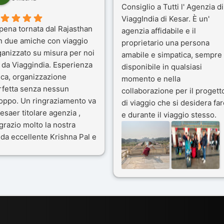
Consiglio a Tutti l' Agenzia di
ViaggIndia di Kesar. È un'
pena tornata dal Rajasthan
agenzia affidabile e il
n due amiche con viaggio
proprietario una persona
ganizzato su misura per noi
amabile e simpatica, sempre
 da Viaggindia. Esperienza
disponibile in qualsiasi
ica, organizzazione
momento e nella
rfetta senza nessun
collaborazione per il progett
toppo. Un ringraziamento va
di viaggio che si desidera far
esaer titolare agenzia ,
e durante il viaggio stesso.
grazio molto la nostra
Siamo stati 3 settimane in
da eccellente Krishna Pal e
India a novembre 2025, 5
nostro bravissimo autista
amici e il viaggio alla scoper
ik. Viaggio che sarà’
del Rajasthan e Varanasi è
ficile per me dimenticare
stato bellissimo: grazie alla
 le bellezze viste . Vi
guida a nostra disposizione 
nsiglio questa agenzia
ai servizi dell' Agenzia con
trattamento super da 5 stelle
per la scelta degli Hotel.