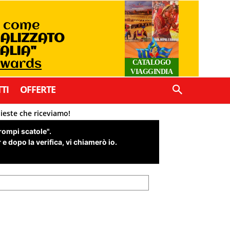
o come
IALIZZATO
TALIA"
Awards
CATALOGO
VIAGGINDIA
TI
OFFERTE
hieste che riceviamo!
"rompi scatole".
e dopo la verifica, vi chiamerò io.