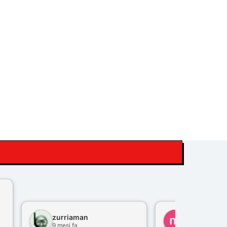
zurriaman
marco felisi
9 mesi fa
10 mesi fa