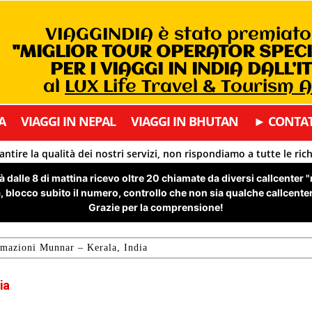
VIAGGINDIA è stato premiat
"MIGLIOR TOUR OPERATOR SPEC
PER I VIAGGI IN INDIA DALL’I
al
LUX Life Travel & Tourism 
A
VIAGGI IN NEPAL
VIAGGI IN BHUTAN
► CONTAT
antire la qualità dei nostri servizi, non rispondiamo a tutte le ric
 dalle 8 di mattina ricevo oltre 20 chiamate da diversi callcenter 
 blocco subito il numero, controllo che non sia qualche callcenter 
Grazie per la comprensione!
rmazioni Munnar – Kerala, India
ia