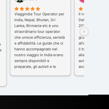
Viaggindia Tour Operator per
Il nostro viaggio i
India, Nepal, Bhutan, Sri
Delhi e Varanasi 
Lanka, Birmania etc è uno
2025), è stata un
straordinario tour operator
che porteremo ne
che unisce efficienza, serietà
gran parte del me
e affidabilità. Le guide che ci
all’agenzia che h
o
hanno accompagnato nel
il tour con cura e
e
nostro viaggio in India erano
alla nostra guida 
sempre disponibili e
autista che ci ha
preparate, gli autisti e le
accompagnati co
macchine di primo livello, gli
professionalità, g
ta
alberghi sempre molto
passione.
confortevoli. Kesar Singh è un
Ci siamo sentiti ac
organizzatore di altissimo
sicuro fin dal pri
e
livello e di grande
L’organizzazione 
disponibilità, pensa a tutto in
impeccabile: ogni
maniera efficiente anche nei
ben pensata, ogni