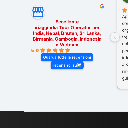
Ap
Eccellente
co
Viaggindia Tour Operator per
or
India, Nepal, Bhutan, Sri Lanka,
tre
Birmania, Cambogia, Indonesia
un
e Vietnam
5.0
pe
Guarda tutte le recensioni
in
a K
recensisci su
rin
gui
il 
Mal
dif
per
co