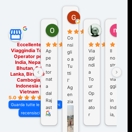
Gina Rantucci
7 mesi fa
Ornella Oldoni
zurriaman
marc
6 mesi fa
9 mesi fa
10 me
Co
Eccellente
nsi
Viaggindia Tour
Ap
Via
Il
gli
Operator per
pe
ggi
no
o a
India, Nepal,
na
ndi
str
Tu
Bhutan, Sri
tor
a
o
tti
Lanka, Birmania,
nat
To
via
Cambogia,
l'
Indonesia e
a
ur
ggi
Ag
Vietnam
dal
Op
o
en
5.0
Raj
er
in
zia
Guarda tutte le recensioni
ast
ato
Ind
di
recensisci su
ha
r
ia,
Via
n
pe
tra
ggI
co
r
De
ndi