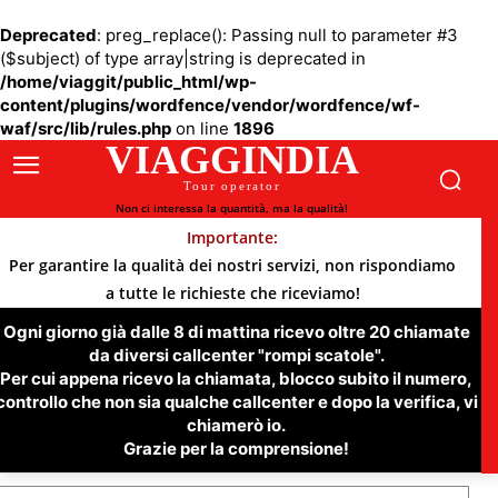
Deprecated
: preg_replace(): Passing null to parameter #3
($subject) of type array|string is deprecated in
/home/viaggit/public_html/wp-
content/plugins/wordfence/vendor/wordfence/wf-
waf/src/lib/rules.php
on line
1896
VIAGGINDIA
Tour operator
Non ci interessa la quantità, ma la qualità!
Importante:
Per garantire la qualità dei nostri servizi, non rispondiamo
a tutte le richieste che riceviamo!
Ogni giorno già dalle 8 di mattina ricevo oltre 20 chiamate
da diversi callcenter "rompi scatole".
Per cui appena ricevo la chiamata, blocco subito il numero,
controllo che non sia qualche callcenter e dopo la verifica, vi
chiamerò io.
Grazie per la comprensione!