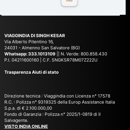
n
Ind
lhi
a
du
ia,
e
di
e
Ne
Va
Ke
am
pal
ra
sar
ich
,
na
. È
VIAGGINDIA DI SINGH KESAR
e
Bh
si
un'
Via Alberto Pitentino 16,
co
uta
(S
ag
24031 - Almenno San Salvatore (BG)
n
n,
ett
en
Whatsapp:
333.1013109
|| N. Verde: 800.858.430
via
Sri
em
P.I. 04211600160 | C.F. SNGKSR78M07Z222U
zia
ggi
La
br
affi
Trasparenza Aiuti di stato
o
nk
e
da
or
a,
20
bil
ga
Bir
25
e e
niz
ma
), è
il
Direzione tecnica : Viaggindia con Licenza n° 17578
zat
nia
sta
R.C. : Polizza n° 9319325 della Europ Assistance Italia
pr
S.p.a. di € 2.100.000,00
o
etc
ta
op
Fondo di Garanzia : Polizza n° 2025/1-0819 di Il
su
è
un’
rie
Salvagente.
mi
un
es
tar
VISTO INDIA ONLINE
su
o
pe