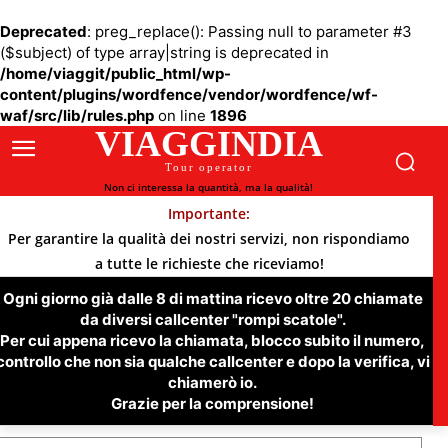
Deprecated
: preg_replace(): Passing null to parameter #3
($subject) of type array|string is deprecated in
/home/viaggit/public_html/wp-
content/plugins/wordfence/vendor/wordfence/wf-
waf/src/lib/rules.php
on line
1896
VIAGGINDIA
Tour operator
Non ci interessa la quantità, ma la qualità!
Importante:
Per garantire la qualità dei nostri servizi, non rispondiamo
a tutte le richieste che riceviamo!
Ogni giorno già dalle 8 di mattina ricevo oltre 20 chiamate
da diversi callcenter "rompi scatole".
Per cui appena ricevo la chiamata, blocco subito il numero,
controllo che non sia qualche callcenter e dopo la verifica, vi
chiamerò io.
Grazie per la comprensione!