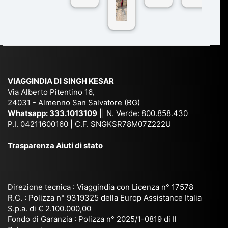
n
pe
tra
ggI
co
r
De
ndi
n
Ind
lhi
a
du
ia,
e
di
e
Ne
Va
Ke
am
pal
ra
sar
ich
,
na
. È
VIAGGINDIA DI SINGH KESAR
e
Bh
si
un'
Via Alberto Pitentino 16,
co
uta
(S
ag
24031 - Almenno San Salvatore (BG)
n
n,
ett
en
Whatsapp:
333.1013109
|| N. Verde: 800.858.430
via
Sri
em
P.I. 04211600160 | C.F. SNGKSR78M07Z222U
zia
ggi
La
br
affi
Trasparenza Aiuti di stato
o
nk
e
da
or
a,
20
bil
ga
Bir
25
e e
niz
ma
), è
il
Direzione tecnica : Viaggindia con Licenza n° 17578
zat
nia
sta
R.C. : Polizza n° 9319325 della Europ Assistance Italia
pr
S.p.a. di € 2.100.000,00
o
etc
ta
op
Fondo di Garanzia : Polizza n° 2025/1-0819 di Il
su
è
un’
rie