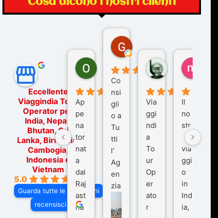
Cosa dicono i nostri clienti
Gina Rantucci
7 mesi fa
Ornella Oldoni
zurriaman
marc
6 mesi fa
9 mesi fa
10 me
Co
Eccellente
nsi
Viaggindia Tour
Ap
Via
Il
gli
Operator per
pe
ggi
no
o a
India, Nepal,
na
ndi
str
Tu
Bhutan, Sri
tor
a
o
tti
Lanka, Birmania,
nat
To
via
Cambogia,
l'
Indonesia e
a
ur
ggi
Ag
Vietnam
dal
Op
o
en
5.0
Raj
er
in
zia
Guarda tutte le recensioni
ast
ato
Ind
di
recensisci su
ha
r
ia,
Via