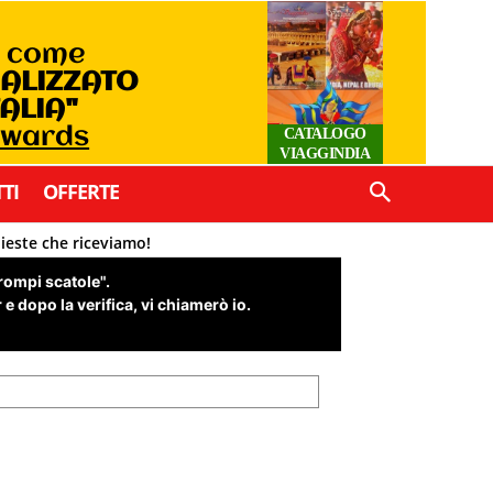
o come
IALIZZATO
TALIA"
Awards
CATALOGO
VIAGGINDIA
TI
OFFERTE
hieste che riceviamo!
"rompi scatole".
e dopo la verifica, vi chiamerò io.