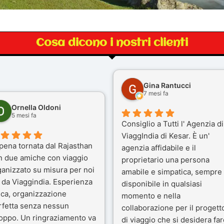
Cosa dicono i nostri clienti
Gina Rantucci
7 mesi fa
Ornella Oldoni
5 mesi fa
Consiglio a Tutti l' Agenzia di
ViaggIndia di Kesar. È un'
pena tornata dal Rajasthan
agenzia affidabile e il
n due amiche con viaggio
proprietario una persona
ganizzato su misura per noi
amabile e simpatica, sempre
 da Viaggindia. Esperienza
disponibile in qualsiasi
ica, organizzazione
momento e nella
rfetta senza nessun
collaborazione per il progett
toppo. Un ringraziamento va
di viaggio che si desidera far