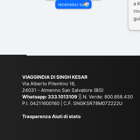
a K
recensisci su
rin
gui
il 
Mal
dif
per
co
VIAGGINDIA DI SINGH KESAR
Via Alberto Pitentino 16,
24031 - Almenno San Salvatore (BG)
Whatsapp:
333.1013109
|| N. Verde: 800.858.430
P.I. 04211600160 | C.F. SNGKSR78M07Z222U
Trasparenza Aiuti di stato