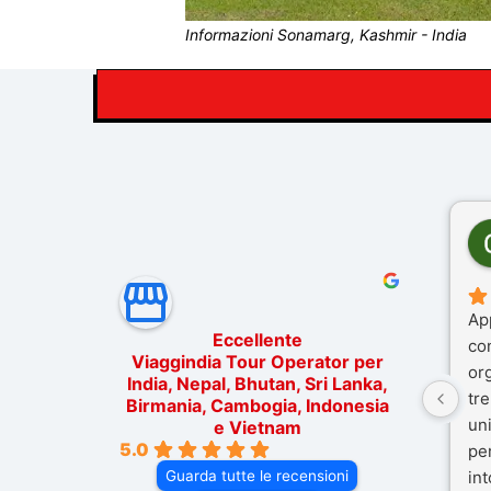
Informazioni Sonamarg, Kashmir - India
Ap
Eccellente
co
Viaggindia Tour Operator per
or
India, Nepal, Bhutan, Sri Lanka,
tre
Birmania, Cambogia, Indonesia
un
e Vietnam
5.0
pe
Guarda tutte le recensioni
in