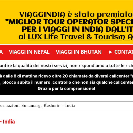
VIAGGINDIA è stato premiat
"MIGLIOR TOUR OPERATOR SPEC
PER I VIAGGI IN INDIA DALL’I
al
LUX Life Travel & Tourism 
A
VIAGGI IN NEPAL
VIAGGI IN BHUTAN
► CONTAT
antire la qualità dei nostri servizi, non rispondiamo a tutte le ric
 dalle 8 di mattina ricevo oltre 20 chiamate da diversi callcenter 
 blocco subito il numero, controllo che non sia qualche callcenter 
Grazie per la comprensione!
formazioni Sonamarg, Kashmir – India
 India