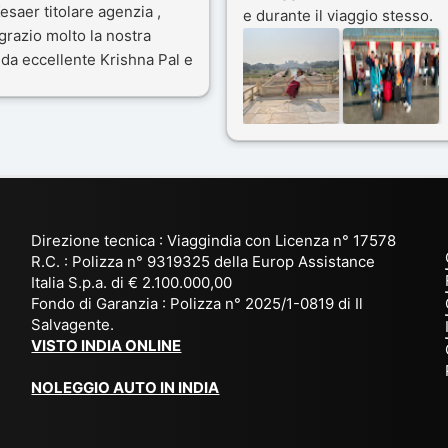
esaer titolare agenzia ,
e durante il viaggio stesso.
grazio molto la nostra
Siamo stati 3 settimane in
da eccellente Krishna Pal e
India a novembre 2025, 5
nostro bravissimo autista
amici e il viaggio alla scoper
ik. Viaggio che sarà’
del Rajasthan e Varanasi è
ficile per me dimenticare
stato bellissimo: grazie alla
 le bellezze viste . Vi
guida a nostra disposizione 
nsiglio questa agenzia
ai servizi dell' Agenzia con
trattamento super da 5 stelle
per la scelta degli Hotel.
Direzione tecnica : Viaggindia con Licenza n° 17578
Kesar il proprietario dell'
R.C. : Polizza n° 9319325 della Europ Assistance
Agenzia ci ha fatto sognare
Italia S.p.a. di € 2.100.000,00
prima di partire: molto
Fondo di Garanzia : Polizza n° 2025/1-0819 di Il
Salvagente.
empatico e gentile inviando
VISTO INDIA ONLINE
tutto
l' occorrente( dal visto, al
NOLEGGIO AUTO IN INDIA
check-in ) in anticipo e a
sorpresa omaggio di
accoglienza. Davvero una