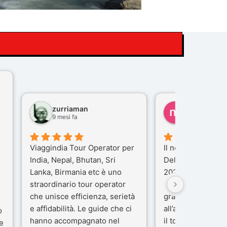
zurriaman
marco felisi
9 mesi fa
10 mesi fa
Viaggindia Tour Operator per
Il nostro viaggio i
India, Nepal, Bhutan, Sri
Delhi e Varanasi 
Lanka, Birmania etc è uno
2025), è stata un
straordinario tour operator
che porteremo ne
che unisce efficienza, serietà
gran parte del me
e affidabilità. Le guide che ci
all’agenzia che h
o
hanno accompagnato nel
il tour con cura e
e