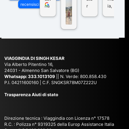
di
recensisci su
ha
r
ia,
Via
n
pe
tra
ggI
co
r
De
ndi
n
Ind
lhi
a
du
ia,
e
di
e
Ne
Va
Ke
am
pal
ra
sar
ich
,
na
. È
VIAGGINDIA DI SINGH KESAR
e
Bh
si
un'
Via Alberto Pitentino 16,
co
uta
(S
ag
24031 - Almenno San Salvatore (BG)
n
n,
ett
en
Whatsapp:
333.1013109
|| N. Verde: 800.858.430
via
Sri
em
P.I. 04211600160 | C.F. SNGKSR78M07Z222U
zia
ggi
La
br
affi
Trasparenza Aiuti di stato
o
nk
e
da
or
a,
20
bil
ga
Bir
25
e e
niz
ma
), è
il
Direzione tecnica : Viaggindia con Licenza n° 17578
zat
nia
sta
R.C. : Polizza n° 9319325 della Europ Assistance Italia
pr