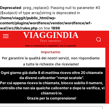
Deprecated
: preg_replace(): Passing null to parameter #3
($subject) of type array|string is deprecated in
/home/viaggit/public_html/wp-
content/plugins/wordfence/vendor/wordfence/wf-
waf/src/lib/rules.php
on line
1896
VIAGGINDIA
Tour operator
Non ci interessa la quantità, ma la qualità!
Importante:
Per garantire la qualità dei nostri servizi, non rispondiamo
a tutte le richieste che riceviamo!
Ogni giorno già dalle 8 di mattina ricevo oltre 20 chiamate
da diversi callcenter "rompi scatole".
Per cui appena ricevo la chiamata, blocco subito il numero,
controllo che non sia qualche callcenter e dopo la verifica, vi
chiamerò io.
Grazie per la comprensione!