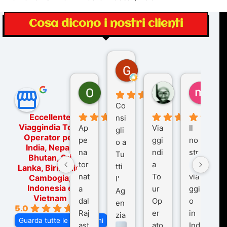
Cosa dicono i nostri clienti
Gina Rantucci
7 mesi fa
Ornella Oldoni
zurriaman
marc
6 mesi fa
9 mesi fa
10 me
Co
Eccellente
nsi
Viaggindia Tour
Ap
Via
Il
gli
Operator per
pe
ggi
no
o a
India, Nepal,
na
ndi
str
Tu
Bhutan, Sri
tor
a
o
tti
Lanka, Birmania,
nat
To
via
Cambogia,
l'
Indonesia e
a
ur
ggi
Ag
Vietnam
dal
Op
o
en
5.0
Raj
er
in
zia
Guarda tutte le recensioni
ast
ato
Ind