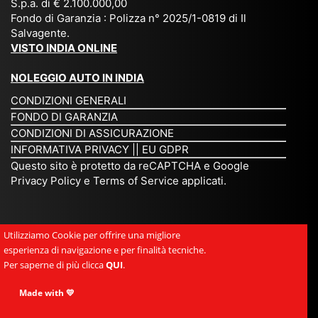
S.p.a. di € 2.100.000,00
o
etc
ta
op
Fondo di Garanzia : Polizza n° 2025/1-0819 di Il
su
è
un’
rie
Salvagente.
mi
un
es
tar
VISTO INDIA ONLINE
su
o
pe
io
ra
str
rie
un
NOLEGGIO AUTO IN INDIA
pe
ao
nz
a
CONDIZIONI GENERALI
r
rdi
a
pe
FONDO DI GARANZIA
noi
na
ch
rs
CONDIZIONI DI ASSICURAZIONE
tre
rio
e
on
INFORMATIVA PRIVACY
||
EU GDPR
da
to
po
a
Questo sito è protetto da reCAPTCHA e Google
Via
ur
rte
am
Privacy Policy
e
Terms of Service
applicati.
ggi
op
re
abi
ndi
er
mo
le
a.
ato
nel
e
Utilizziamo Cookie per offrire una migliore
Es
r
cu
si
esperienza di navigazione e per finalità tecniche.
pe
ch
or
mp
Per saperne di più clicca
QUI
.
rie
e
e.
ati
nz
uni
E
Made with 💛
ca,
a
sc
gr
se