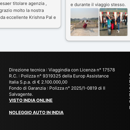
esaer titolare agenzia ,
e durante il viaggio stesso.
grazio molto la nostra
Siamo stati 3 settimane in
da eccellente Krishna Pal e
India a novembre 2025, 5
nostro bravissimo autista
amici e il viaggio alla scoper
ik. Viaggio che sarà’
del Rajasthan e Varanasi è
ficile per me dimenticare
stato bellissimo: grazie alla
 le bellezze viste . Vi
guida a nostra disposizione 
nsiglio questa agenzia
ai servizi dell' Agenzia con
trattamento super da 5 stelle
per la scelta degli Hotel.
Direzione tecnica : Viaggindia con Licenza n° 17578
Kesar il proprietario dell'
R.C. : Polizza n° 9319325 della Europ Assistance
Agenzia ci ha fatto sognare
Italia S.p.a. di € 2.100.000,00
prima di partire: molto
Fondo di Garanzia : Polizza n° 2025/1-0819 di Il
Salvagente.
empatico e gentile inviando
VISTO INDIA ONLINE
tutto
l' occorrente( dal visto, al
NOLEGGIO AUTO IN INDIA
check-in ) in anticipo e a
sorpresa omaggio di
accoglienza. Davvero una