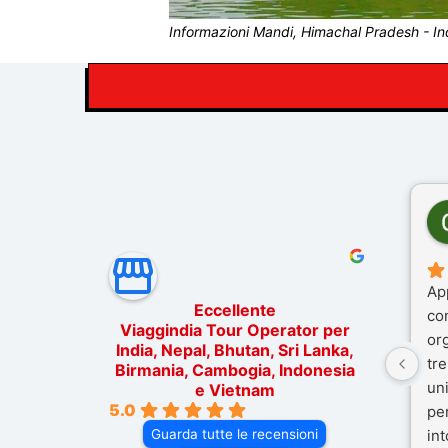
Informazioni Mandi, Himachal Pradesh - In
Ap
Eccellente
co
Viaggindia Tour Operator per
or
India, Nepal, Bhutan, Sri Lanka,
tre
Birmania, Cambogia, Indonesia
un
e Vietnam
5.0
pe
Guarda tutte le recensioni
in