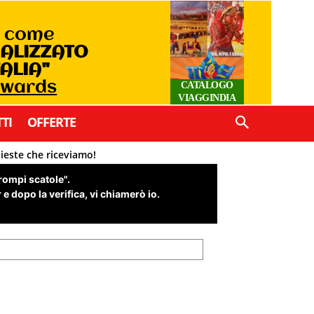
o come
IALIZZATO
TALIA"
Awards
CATALOGO
VIAGGINDIA
TI
OFFERTE
hieste che riceviamo!
"rompi scatole".
e dopo la verifica, vi chiamerò io.