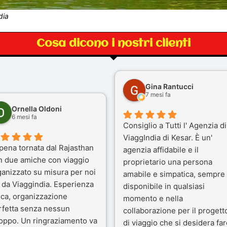
dia
Cosa dicono i nostri clienti
Gina Rantucci
7 mesi fa
Ornella Oldoni
6 mesi fa
Consiglio a Tutti l' Agenzia di
ViaggIndia di Kesar. È un'
pena tornata dal Rajasthan
agenzia affidabile e il
n due amiche con viaggio
proprietario una persona
ganizzato su misura per noi
amabile e simpatica, sempre
 da Viaggindia. Esperienza
disponibile in qualsiasi
ica, organizzazione
momento e nella
rfetta senza nessun
collaborazione per il progett
toppo. Un ringraziamento va
di viaggio che si desidera far