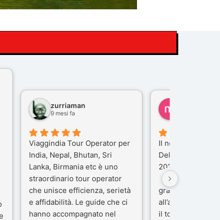
zurriaman
marco felisi
9 mesi fa
10 mesi fa
Viaggindia Tour Operator per
Il nostro viaggio i
India, Nepal, Bhutan, Sri
Delhi e Varanasi 
Lanka, Birmania etc è uno
2025), è stata un
straordinario tour operator
che porteremo ne
che unisce efficienza, serietà
gran parte del me
e affidabilità. Le guide che ci
all’agenzia che h
o
hanno accompagnato nel
il tour con cura e
e