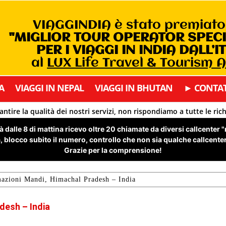
VIAGGINDIA è stato premiat
"MIGLIOR TOUR OPERATOR SPEC
PER I VIAGGI IN INDIA DALL’I
al
LUX Life Travel & Tourism 
A
VIAGGI IN NEPAL
VIAGGI IN BHUTAN
► CONTAT
antire la qualità dei nostri servizi, non rispondiamo a tutte le ric
 dalle 8 di mattina ricevo oltre 20 chiamate da diversi callcenter 
 blocco subito il numero, controllo che non sia qualche callcenter 
Grazie per la comprensione!
azioni Mandi, Himachal Pradesh – India
desh – India