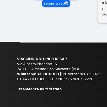
a K
recensisci su
rin
gui
il 
Mal
dif
per
co
VIAGGINDIA DI SINGH KESAR
Via Alberto Pitentino 16,
24031 - Almenno San Salvatore (BG)
Whatsapp:
333.1013109
|| N. Verde: 800.858.430
P.I. 04211600160 | C.F. SNGKSR78M07Z222U
Trasparenza Aiuti di stato