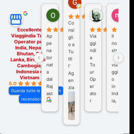
7 mesi fa
Ornella Oldoni
zurriaman
marc
6 mesi fa
9 mesi fa
10 me
Co
Eccellente
nsi
Viaggindia Tour
Ap
Via
Il
gli
Operator per
pe
ggi
no
o a
India, Nepal,
na
ndi
str
Tu
Bhutan, Sri
tor
a
o
tti
Lanka, Birmania,
nat
To
via
Cambogia,
l'
Indonesia e
a
ur
ggi
Ag
Vietnam
dal
Op
o
en
5.0
Raj
er
in
zia
Guarda tutte le recensioni
ast
ato
Ind
di
recensisci su
ha
r
ia,
Via
n
pe
tra
ggI
co
r
De
ndi
n
Ind
lhi
a
du
ia,
e
di