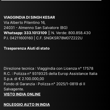
e
Ne
Va
Ke
am
pal
ra
sar
ich
,
na
. È
VIAGGINDIA DI SINGH KESAR
e
Bh
si
un'
Via Alberto Pitentino 16,
co
uta
(S
ag
24031 - Almenno San Salvatore (BG)
n
n,
ett
en
Whatsapp:
333.1013109
|| N. Verde: 800.858.430
via
Sri
em
P.I. 04211600160 | C.F. SNGKSR78M07Z222U
zia
ggi
La
br
affi
Trasparenza Aiuti di stato
o
nk
e
da
or
a,
20
bil
ga
Bir
25
e e
niz
ma
), è
il
Direzione tecnica : Viaggindia con Licenza n° 17578
zat
nia
sta
R.C. : Polizza n° 9319325 della Europ Assistance Italia
pr
S.p.a. di € 2.100.000,00
o
etc
ta
op
Fondo di Garanzia : Polizza n° 2025/1-0819 di Il
su
è
un’
rie
Salvagente.
mi
un
es
tar
VISTO INDIA ONLINE
su
o
pe
io
ra
str
rie
un
NOLEGGIO AUTO IN INDIA
pe
ao
nz
a