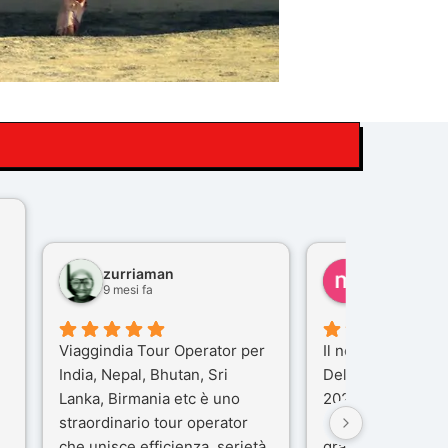
zurriaman
marco felisi
9 mesi fa
10 mesi fa
Viaggindia Tour Operator per
Il nostro viaggio i
India, Nepal, Bhutan, Sri
Delhi e Varanasi 
Lanka, Birmania etc è uno
2025), è stata un
straordinario tour operator
che porteremo ne
che unisce efficienza, serietà
gran parte del me