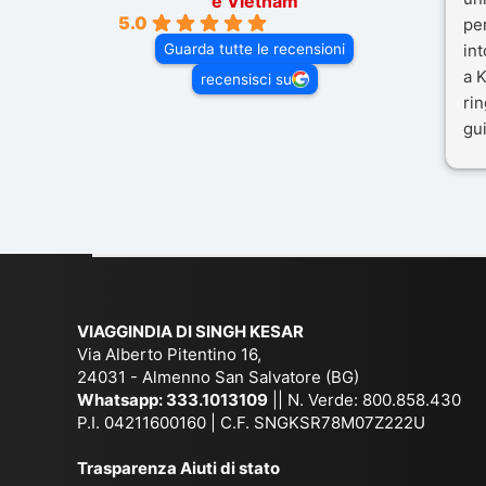
e Vietnam
5.0
pe
Guarda tutte le recensioni
in
a K
recensisci su
rin
gui
il 
Mal
dif
per
co
VIAGGINDIA DI SINGH KESAR
Via Alberto Pitentino 16,
24031 - Almenno San Salvatore (BG)
Whatsapp:
333.1013109
|| N. Verde: 800.858.430
P.I. 04211600160 | C.F. SNGKSR78M07Z222U
Trasparenza Aiuti di stato