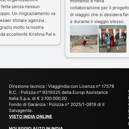
momento e nella
rfetta senza nessun
collaborazione per il progett
toppo. Un ringraziamento va
di viaggio che si desidera far
esaer titolare agenzia ,
e durante il viaggio stesso.
grazio molto la nostra
Siamo stati 3 settimane in
da eccellente Krishna Pal e
India a novembre 2025, 5
nostro bravissimo autista
amici e il viaggio alla scoper
ik. Viaggio che sarà’
del Rajasthan e Varanasi è
ficile per me dimenticare
stato bellissimo: grazie alla
 le bellezze viste . Vi
guida a nostra disposizione 
nsiglio questa agenzia
ai servizi dell' Agenzia con
trattamento super da 5 stelle
per la scelta degli Hotel.
Direzione tecnica : Viaggindia con Licenza n° 17578
Kesar il proprietario dell'
R.C. : Polizza n° 9319325 della Europ Assistance
Agenzia ci ha fatto sognare
Italia S.p.a. di € 2.100.000,00
prima di partire: molto
Fondo di Garanzia : Polizza n° 2025/1-0819 di Il
Salvagente.
empatico e gentile inviando
VISTO INDIA ONLINE
tutto
l' occorrente( dal visto, al
NOLEGGIO AUTO IN INDIA