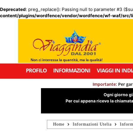
Deprecated
: preg_replace(): Passing null to parameter #3 ($su
content/plugins/wordfence/vendor/wordfence/wf-waf/src/li
Non ci interessa la quantità, ma la qualità!
PROFILO
INFORMAZIONI
VIAGGI IN INDI
Importante:
Per gar
Ogni giorno già
Per cui appena ricevo la chiamata,
Home
Informazioni Utelia
Inform