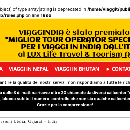
bject) of type array|string is deprecated in
/home/viaggit/publ
b/rules.php
on line
1896
VIAGGINDIA è stato premiat
"MIGLIOR TOUR OPERATOR SPEC
PER I VIAGGI IN INDIA DALL’I
al
LUX Life Travel & Tourism 
A
VIAGGI IN NEPAL
VIAGGI IN BHUTAN
► CONTAT
antire la qualità dei nostri servizi, non rispondiamo a tutte le ric
 dalle 8 di mattina ricevo oltre 20 chiamate da diversi callcenter 
 blocco subito il numero, controllo che non sia qualche callcenter 
Grazie per la comprensione!
azioni Utelia, Gujarat – India