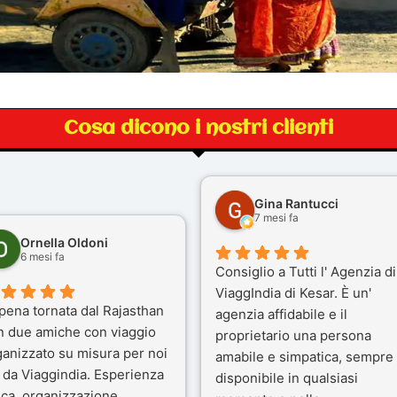
Cosa dicono i nostri clienti
Gina Rantucci
7 mesi fa
Ornella Oldoni
6 mesi fa
Consiglio a Tutti l' Agenzia di
ViaggIndia di Kesar. È un'
pena tornata dal Rajasthan
agenzia affidabile e il
n due amiche con viaggio
proprietario una persona
ganizzato su misura per noi
amabile e simpatica, sempre
 da Viaggindia. Esperienza
disponibile in qualsiasi
ica, organizzazione