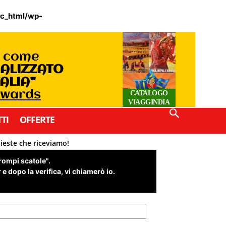
ic_html/wp-
o come
IALIZZATO
TALIA"
Awards
CATALOGO
VIAGGINDIA
TI
OFFERTE
hieste che riceviamo!
"rompi scatole".
e dopo la verifica, vi chiamerò io.