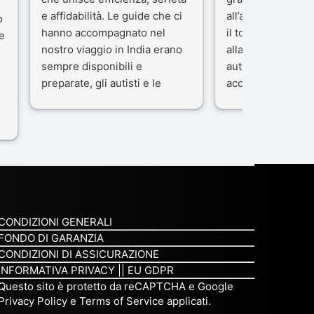
e affidabilità. Le guide che ci
all’agenzia che h
o
hanno accompagnato nel
il tour con cura e
e
nostro viaggio in India erano
alla nostra guida 
sempre disponibili e
autista che ci ha
preparate, gli autisti e le
accompagnati co
macchine di primo livello, gli
professionalità, g
ta
alberghi sempre molto
passione.
confortevoli. Kesar Singh è un
Ci siamo sentiti ac
organizzatore di altissimo
sicuro fin dal pri
e
livello e di grande
L’organizzazione 
disponibilità, pensa a tutto in
impeccabile: ogni
maniera efficiente anche nei
ben pensata, ogni
minimi particolari.
curato, e ogni m
CONDIZIONI GENERALI
Consigliatissimo!
qualcosa di speci
FONDO DI GARANZIA
non è stata solo 
CONDIZIONI DI ASSICURAZIONE
del territorio, ma
INFORMATIVA PRIVACY
||
EU GDPR
compagno e un a
Questo sito è protetto da reCAPTCHA e Google
Privacy Policy
e
Terms of Service
applicati.
viaggio prezioso,