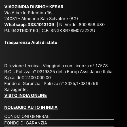
ich
,
na
. È
VIAGGINDIA DI SINGH KESAR
e
Bh
si
un'
Via Alberto Pitentino 16,
co
uta
(S
ag
24031 - Almenno San Salvatore (BG)
n
n,
ett
en
Whatsapp:
333.1013109
|| N. Verde: 800.858.430
via
Sri
em
P.I. 04211600160 | C.F. SNGKSR78M07Z222U
zia
ggi
La
br
affi
Trasparenza Aiuti di stato
o
nk
e
da
or
a,
20
bil
ga
Bir
25
e e
niz
ma
), è
il
Direzione tecnica : Viaggindia con Licenza n° 17578
zat
nia
sta
R.C. : Polizza n° 9319325 della Europ Assistance Italia
pr
S.p.a. di € 2.100.000,00
o
etc
ta
op
Fondo di Garanzia : Polizza n° 2025/1-0819 di Il
su
è
un’
rie
Salvagente.
mi
un
es
tar
VISTO INDIA ONLINE
su
o
pe
io
ra
str
rie
un
NOLEGGIO AUTO IN INDIA
pe
ao
nz
a
CONDIZIONI GENERALI
r
rdi
a
pe
FONDO DI GARANZIA
noi
na
ch
rs