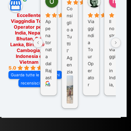
6 mesi fa
9 mesi fa
10 me
Co
Eccellente
nsi
Viaggindia Tour
Ap
Via
Il
gli
Operator per
pe
ggi
no
o a
India, Nepal,
na
ndi
str
Tu
Bhutan, Sri
tor
a
o
tti
Lanka, Birmania,
nat
To
via
Cambogia,
l'
Indonesia e
a
ur
ggi
Ag
Vietnam
dal
Op
o
en
5.0
Raj
er
in
zia
Guarda tutte le recensioni
ast
ato
Ind
di
recensisci su
ha
r
ia,
Via
n
pe
tra
ggI
co
r
De
ndi
n
Ind
lhi
a
du
ia,
e
di
e
Ne
Va
Ke
am
pal
ra
sar