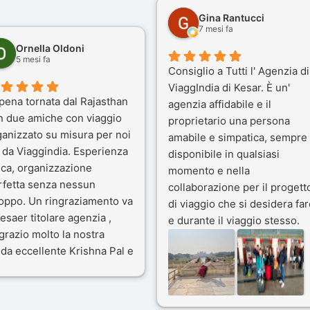
Gina Rantucci
7 mesi fa
Ornella Oldoni
5 mesi fa
Consiglio a Tutti l' Agenzia di
ViaggIndia di Kesar. È un'
pena tornata dal Rajasthan
agenzia affidabile e il
n due amiche con viaggio
proprietario una persona
ganizzato su misura per noi
amabile e simpatica, sempre
 da Viaggindia. Esperienza
disponibile in qualsiasi
ica, organizzazione
momento e nella
rfetta senza nessun
collaborazione per il progett
toppo. Un ringraziamento va
di viaggio che si desidera far
esaer titolare agenzia ,
e durante il viaggio stesso.
grazio molto la nostra
Siamo stati 3 settimane in
da eccellente Krishna Pal e
India a novembre 2025, 5
nostro bravissimo autista
amici e il viaggio alla scoper
ik. Viaggio che sarà’
del Rajasthan e Varanasi è
ficile per me dimenticare
stato bellissimo: grazie alla