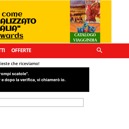
o come
IALIZZATO
TALIA"
Awards
CATALOGO
VIAGGINDIA
TI
OFFERTE
hieste che riceviamo!
"rompi scatole".
e dopo la verifica, vi chiamerò io.