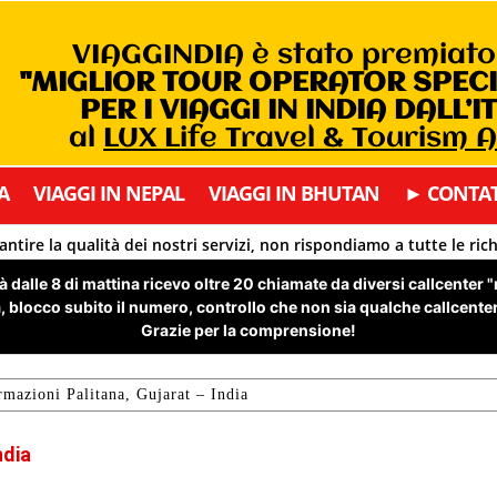
VIAGGINDIA è stato premiat
"MIGLIOR TOUR OPERATOR SPEC
PER I VIAGGI IN INDIA DALL’I
al
LUX Life Travel & Tourism 
A
VIAGGI IN NEPAL
VIAGGI IN BHUTAN
► CONTAT
antire la qualità dei nostri servizi, non rispondiamo a tutte le ric
 dalle 8 di mattina ricevo oltre 20 chiamate da diversi callcenter 
 blocco subito il numero, controllo che non sia qualche callcenter 
Grazie per la comprensione!
rmazioni Palitana, Gujarat – India
ndia