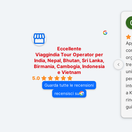
Ap
Eccellente
co
Viaggindia Tour Operator per
or
India, Nepal, Bhutan, Sri Lanka,
tre
Birmania, Cambogia, Indonesia
un
e Vietnam
5.0
pe
Guarda tutte le recensioni
in
a K
recensisci su
rin
gui
il 
Mal
dif