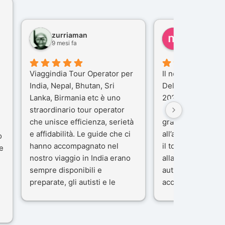
zurriaman
marco felisi
9 mesi fa
10 mesi fa
Viaggindia Tour Operator per
Il nostro viaggio i
India, Nepal, Bhutan, Sri
Delhi e Varanasi 
Lanka, Birmania etc è uno
2025), è stata un
straordinario tour operator
che porteremo ne
che unisce efficienza, serietà
gran parte del me
e affidabilità. Le guide che ci
all’agenzia che h
o
hanno accompagnato nel
il tour con cura e
e
nostro viaggio in India erano
alla nostra guida 
sempre disponibili e
autista che ci ha
preparate, gli autisti e le
accompagnati co
macchine di primo livello, gli
professionalità, g
ta
alberghi sempre molto
passione.
confortevoli. Kesar Singh è un
Ci siamo sentiti ac