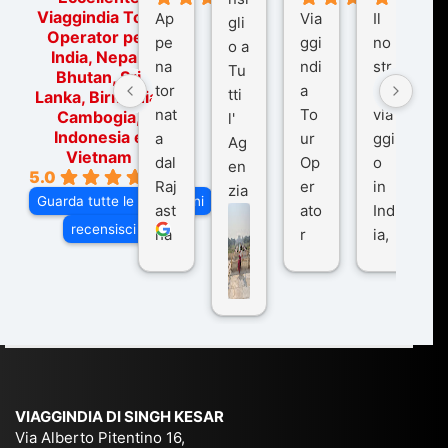
Viaggindia Tour
Ap
Via
Il
gli
Operator per
pe
ggi
no
o a
India, Nepal,
na
ndi
str
Tu
Bhutan, Sri
tor
a
o
tti
Lanka, Birmania,
nat
To
via
Cambogia,
l'
Indonesia e
a
ur
ggi
Ag
Vietnam
dal
Op
o
en
5.0
Raj
er
in
zia
Guarda tutte le recensioni
ast
ato
Ind
di
recensisci su
ha
r
ia,
Via
n
pe
tra
ggI
co
r
De
ndi
n
Ind
lhi
a
du
ia,
e
di
e
Ne
Va
Ke
am
pal
ra
sar
ich
,
na
. È
VIAGGINDIA DI SINGH KESAR
e
Bh
si
un'
Via Alberto Pitentino 16,