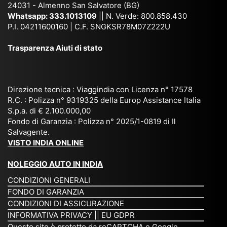
co
uta
(S
ag
24031 - Almenno San Salvatore (BG)
n
n,
ett
en
Whatsapp:
333.1013109
|| N. Verde: 800.858.430
via
Sri
em
P.I. 04211600160 | C.F. SNGKSR78M07Z222U
zia
ggi
La
br
affi
Trasparenza Aiuti di stato
o
nk
e
da
or
a,
20
bil
ga
Bir
25
e e
niz
ma
), è
il
Direzione tecnica : Viaggindia con Licenza n° 17578
zat
nia
sta
R.C. : Polizza n° 9319325 della Europ Assistance Italia
pr
S.p.a. di € 2.100.000,00
o
etc
ta
op
Fondo di Garanzia : Polizza n° 2025/1-0819 di Il
su
è
un’
rie
Salvagente.
mi
un
es
tar
VISTO INDIA ONLINE
su
o
pe
io
ra
str
rie
un
NOLEGGIO AUTO IN INDIA
pe
ao
nz
a
CONDIZIONI GENERALI
r
rdi
a
pe
FONDO DI GARANZIA
noi
na
ch
rs
CONDIZIONI DI ASSICURAZIONE
tre
rio
e
on
INFORMATIVA PRIVACY
||
EU GDPR
da
to
po
a
Questo sito è protetto da reCAPTCHA e Google