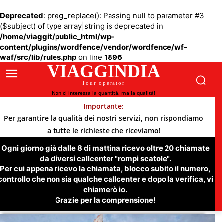
Deprecated
: preg_replace(): Passing null to parameter #3
($subject) of type array|string is deprecated in
/home/viaggit/public_html/wp-
content/plugins/wordfence/vendor/wordfence/wf-
waf/src/lib/rules.php
on line
1896
VIAGGINDIA
Tour operator
Non ci interessa la quantità, ma la qualità!
Importante:
Per garantire la qualità dei nostri servizi, non rispondiamo
a tutte le richieste che riceviamo!
Ogni giorno già dalle 8 di mattina ricevo oltre 20 chiamate
da diversi callcenter "rompi scatole".
Per cui appena ricevo la chiamata, blocco subito il numero,
controllo che non sia qualche callcenter e dopo la verifica, vi
chiamerò io.
Grazie per la comprensione!