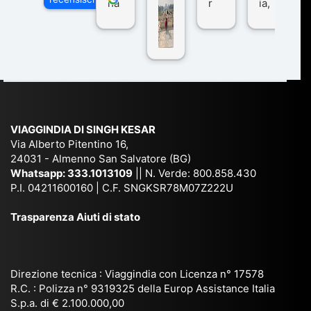
ha
r
ia,
Via
n
pe
tra
ggI
co
r
De
ndi
n
Ind
lhi
a
du
ia,
e
di
e
Ne
Va
Ke
am
pal
ra
sar
ich
,
na
. È
VIAGGINDIA DI SINGH KESAR
e
Bh
si
un'
Via Alberto Pitentino 16,
co
uta
(S
ag
24031 - Almenno San Salvatore (BG)
n
n,
ett
en
Whatsapp:
333.1013109
|| N. Verde: 800.858.430
via
Sri
em
P.I. 04211600160 | C.F. SNGKSR78M07Z222U
zia
ggi
La
br
affi
Trasparenza Aiuti di stato
o
nk
e
da
or
a,
20
bil
ga
Bir
25
e e
niz
ma
), è
il
Direzione tecnica : Viaggindia con Licenza n° 17578
zat
nia
sta
R.C. : Polizza n° 9319325 della Europ Assistance Italia
pr
S.p.a. di € 2.100.000,00
o
etc
ta
op