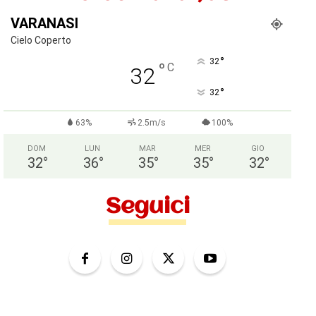
VARANASI
Cielo Coperto
°
32
°
C
32
°
32
63%
2.5m/s
100%
DOM
LUN
MAR
MER
GIO
32
°
36
°
35
°
35
°
32
°
Seguici