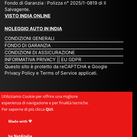
Fondo di Garanzia : Polizza n° 2025/1-0819 di Il
su
è
un’
rie
Salvagente.
mi
un
es
tar
VISTO INDIA ONLINE
su
o
pe
io
ra
str
rie
un
NOLEGGIO AUTO IN INDIA
pe
ao
nz
a
CONDIZIONI GENERALI
r
rdi
a
pe
FONDO DI GARANZIA
noi
na
ch
rs
CONDIZIONI DI ASSICURAZIONE
tre
rio
e
on
INFORMATIVA PRIVACY
||
EU GDPR
da
to
po
a
Questo sito è protetto da reCAPTCHA e Google
Via
ur
rte
am
Privacy Policy
e
Terms of Service
applicati.
ggi
op
re
abi
ndi
er
mo
le
a.
ato
nel
e
Utilizziamo Cookie per offrire una migliore
Es
r
cu
si
esperienza di navigazione e per finalità tecniche.
pe
ch
or
mp
Per saperne di più clicca
QUI
.
rie
e
e.
ati
nz
uni
E
Made with 💛
ca,
a
sc
gr
se
uni
e
an
by Net4italia