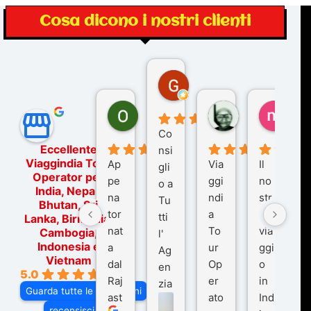
Cosa dicono i nostri clienti
Gina Rantucci
7 mesi fa
Ornella Oldoni
zurriaman
marc
6 mesi fa
9 mesi fa
10 me
Co
Eccellente
nsi
Viaggindia Tour
Ap
Via
Il
gli
Operator per
pe
ggi
no
o a
India, Nepal,
na
ndi
str
Tu
Bhutan, Sri
tor
a
o
tti
Lanka, Birmania,
nat
To
via
Cambogia,
l'
Indonesia e
a
ur
ggi
Ag
Vietnam
dal
Op
o
en
5.0
Raj
er
in
zia
Guarda tutte le recensioni
ast
ato
Ind
di
recensisci su